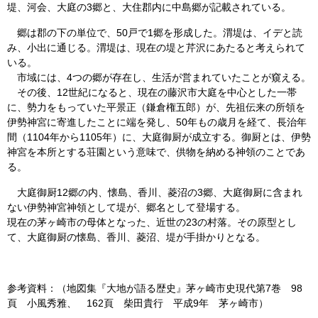
堤、河会、大庭の3郷と、大住郡内に中島郷が記載されている。
郷は郡の下の単位で、50戸で1郷を形成した。渭堤は、イデと読
み、小出に通じる。渭堤は、現在の堤と芹沢にあたると考えられて
いる。
市域には、4つの郷が存在し、生活が営まれていたことが窺える。
その後、12世紀になると、現在の藤沢市大庭を中心とした一帯
に、勢力をもっていた平景正（鎌倉権五郎）が、先祖伝来の所領を
伊勢神宮に寄進したことに端を発し、50年もの歳月を経て、長治年
間（1104年から1105年）に、大庭御厨が成立する。御厨とは、伊勢
神宮を本所とする荘園という意味で、供物を納める神領のことであ
る。
大庭御厨12郷の内、懐島、香川、菱沼の3郷、大庭御厨に含まれ
ない伊勢神宮神領として堤が、郷名として登場する。
現在の茅ヶ崎市の母体となった、近世の23の村落。その原型とし
て、大庭御厨の懐島、香川、菱沼、堤が手掛かりとなる。
参考資料：（地図集『大地が語る歴史』茅ヶ崎市史現代第7巻 98
頁 小風秀雅、 162頁 柴田貴行 平成9年 茅ヶ崎市）