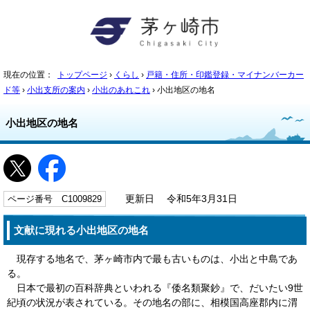
現在の位置：
トップページ
›
くらし
›
戸籍・住所・印鑑登録・マイナンバーカー
ド等
›
小出支所の案内
›
小出のあれこれ
› 小出地区の地名
小出地区の地名
ページ番号 C1009829
更新日 令和5年3月31日
文献に現れる小出地区の地名
現存する地名で、茅ヶ崎市内で最も古いものは、小出と中島であ
る。
日本で最初の百科辞典といわれる『倭名類聚鈔』で、だいたい9世
紀頃の状況が表されている。その地名の部に、相模国高座郡内に渭