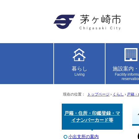
暮らし
施設案内・
Living
Facility inform
reservatio
現在の位置：
トップページ
›
くらし
›
戸籍・
戸籍・住所・印鑑登録・マ
イナンバーカード等
小出支所の案内