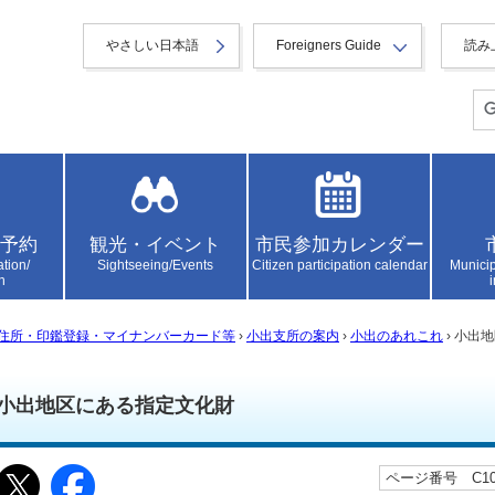
やさしい日本語
Foreigners Guide
読み
予約
観光・イベント
市民参加カレンダー
ation/
Sightseeing/Events
Citizen participation calendar
Municip
n
住所・印鑑登録・マイナンバーカード等
›
小出支所の案内
›
小出のあれこれ
› 小出
小出地区にある指定文化財
ページ番号 C100