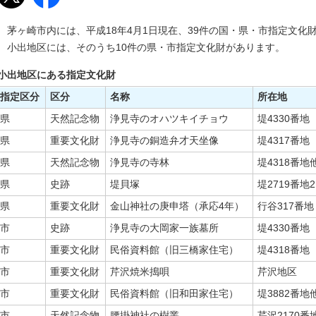
茅ヶ崎市内には、平成18年4月1日現在、39件の国・県・市指定文化
小出地区には、そのうち10件の県・市指定文化財があります。
小出地区にある指定文化財
指定区分
区分
名称
所在地
県
天然記念物
浄見寺のオハツキイチョウ
堤4330番地
県
重要文化財
浄見寺の銅造弁才天坐像
堤4317番地
県
天然記念物
浄見寺の寺林
堤4318番地
県
史跡
堤貝塚
堤2719番地2
県
重要文化財
金山神社の庚申塔（承応4年）
行谷317番地
市
史跡
浄見寺の大岡家一族墓所
堤4330番地
市
重要文化財
民俗資料館（旧三橋家住宅）
堤4318番地
市
重要文化財
芹沢焼米搗唄
芹沢地区
市
重要文化財
民俗資料館（旧和田家住宅）
堤3882番地
市
天然記念物
腰掛神社の樹叢
芹沢2170番