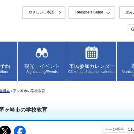
やさしい日本語
Foreigners Guide
読み
予約
観光・イベント
市民参加カレンダー
ation/
Sightseeing/Events
Citizen participation calendar
Municip
n
委員会
› 茅ヶ崎市の学校教育
茅ヶ崎市の学校教育
ページ番号 C100