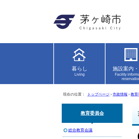
暮らし
施設案内・
Living
Facility inform
reservatio
現在の位置：
トップページ
›
市政情報
›
教育
教育委員会
総合教育会議