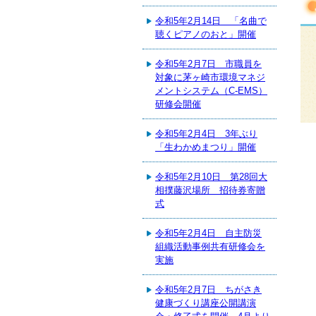
令和5年2月14日 「名曲で
聴くピアノのおと」開催
令和5年2月7日 市職員を
対象に茅ヶ崎市環境マネジ
メントシステム（C-EMS）
研修会開催
令和5年2月4日 3年ぶり
「生わかめまつり」開催
令和5年2月10日 第28回大
相撲藤沢場所 招待券寄贈
式
令和5年2月4日 自主防災
組織活動事例共有研修会を
実施
令和5年2月7日 ちがさき
健康づくり講座公開講演