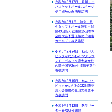
令和5年2月17日 香川ミニ
バスケットボールスポーツ
少年団Angels表敬訪問
令和5年2月1日 神奈川県
少女ソフトボール連盟主催
第43回新人戦兼第15回春季
全国大会予選優勝の「湘南
ガールズ」表敬訪問
令和5年2月24日 ねんりん
ピックかながわ2022グラウ
ンド・ゴルフ交流大会女性
の部全国第2位中澤徳子選手
表敬訪問
令和5年2月15日 ねんりん
ピックかながわ2022剣道交
流大会優勝の飯田丈夫選手
表敬訪問
令和5年2月12日 防災リー
ダー養成研修開催