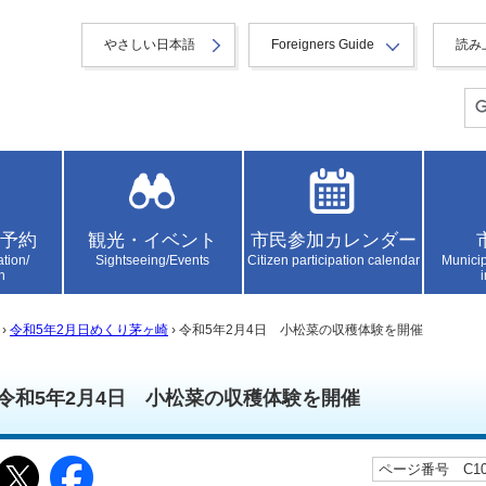
やさしい日本語
Foreigners Guide
読み
予約
観光・イベント
市民参加カレンダー
ation/
Sightseeing/Events
Citizen participation calendar
Municip
n
›
令和5年2月日めくり茅ヶ崎
› 令和5年2月4日 小松菜の収穫体験を開催
令和5年2月4日 小松菜の収穫体験を開催
ページ番号 C105