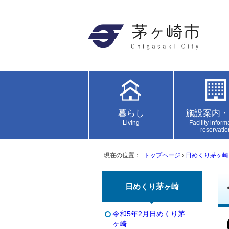
暮らし
施設案内・
Living
Facility inform
reservatio
現在の位置：
トップページ
›
日めくり茅ヶ崎
日めくり茅ヶ崎
令和5年2月日めくり茅
ヶ崎