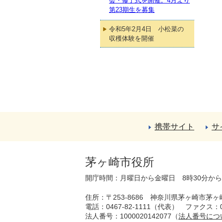
会・修了式を開催。4月より
第23期生を募集
令和5年2月4日 小松菜の
収穫体験を開催
携帯サイト
サ
茅ヶ崎市役所
開庁時間：月曜日から金曜日 8時30分か
住所：〒253-8686 神奈川県茅ヶ崎市茅ヶ
電話：0467-82-1111（代表）
ファクス：04
法人番号：1000020142077（
法人番号につ