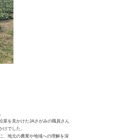
賑やかに収穫作業がで
2枚目（全2枚）
。
菜を見かけたJAさがみの職員さん
かけでした。
に、地元の農業や地域への理解を深