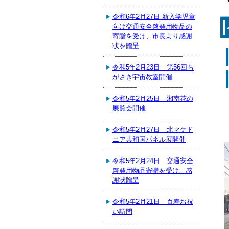
令和6年2月27日 新入学児童
向け交通安全啓発用物品の
寄贈を受け、市長より感謝
状を贈呈
令和5年2月23日 第56回ち
がさき宇宙教室開催
令和5年2月25日 湘南花の
展覧会開催
令和5年2月27日 北マケド
ニア共和国パネル展開催
令和5年2月24日 交通安全
啓発用物品寄贈を受け、感
謝状贈呈
令和5年2月21日 百寿お祝
い訪問