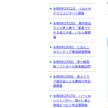
令和5年2月11日 うみかぜ
テラスコンサート開催
令和5年2月13日 無印良品
ラスカ茅ヶ崎で「家庭でで
きる省エネ術」パネル展開
催
令和5年2月9日 にほんご
ボランティア養成講座開催
令和5年2月9日 茅ケ崎高
校ソフトボール部表敬訪問
令和5年2月8日 老人クラ
ブ連合会による趣味の作品
展開催
令和5年2月17日 ハートto
ハートバザー 障がい者と
地域をつなぐ作品展開催