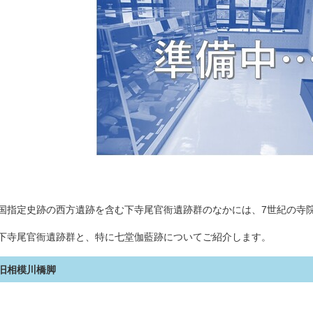
国指定史跡の西方遺跡を含む下寺尾官衙遺跡群のなかには、7世紀の寺
下寺尾官衙遺跡群と、特に七堂伽藍跡についてご紹介します。
旧相模川橋脚