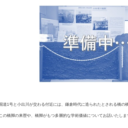
国道1号と小出川が交わる付近には、鎌倉時代に造られたとされる橋の
この橋脚の来歴や、橋脚がもつ多層的な学術価値についてお話いたしま