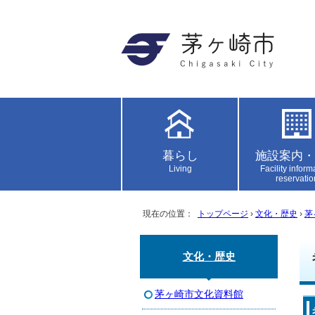
暮らし
施設案内・
Living
Facility inform
reservatio
現在の位置：
トップページ
›
文化・歴史
›
茅
文化・歴史
茅ヶ崎市文化資料館