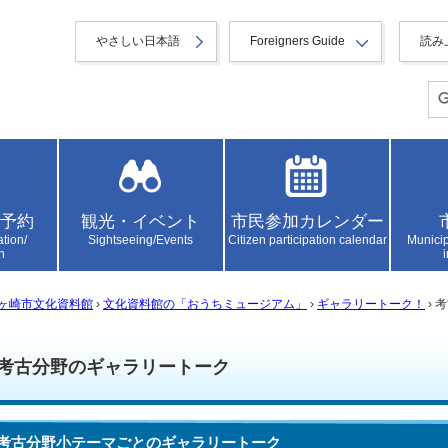
やさしい日本語
Foreigners Guide
読み
予約
観光・イベント
市民参加カレンダー
ation/
Sightseeing/Events
Citizen participation calendar
Municip
n
ヶ崎市文化資料館
›
文化資料館の「おうちミュージアム」
›
ギャラリートーク！
› 
考古分野のギャラリートーク
考古分野小テーマごとのギャラリートーク