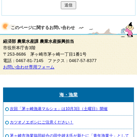
送信
このページに関する
お問い合わせ
経済部 農業水産課 農業水産振興担当
市役所本庁舎3階
〒253-8686 茅ヶ崎市茅ヶ崎一丁目1番1号
電話：0467-81-7145 ファクス：0467-57-8377
お問い合わせ専用フォーム
海・漁業
次回「茅ヶ崎漁港マルシェ」は10月3日（土曜日）開催
カツオノエボシにご注意ください！
茅ヶ崎市漁業協同組合の田中雄太氏が新たに「青年漁業士」として