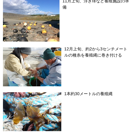
11月上旬、浮き球など養殖施設の準
備
12月上旬、約2から3センチメート
ルの種糸を養殖縄に巻き付ける
1本約30メートルの養殖縄