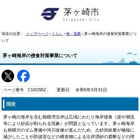
現在の位置：
トップページ
›
くらし
›
海・漁業
› 茅ヶ崎海岸の侵食対策事業につ
いて
茅ヶ崎海岸の侵食対策事業について
ページ番号 C1022952
更新日 令和5年3月31日
現状
茅ヶ崎の海岸を含む相模湾沿岸は広域にわたり海岸侵食（波や潮流
等により砂浜が削られる現象）が問題となっています。茅ヶ崎海岸
も相模川のダム整備や河川改修が進んだため、土砂供給量が極端に
減少したことや防波堤などの構造物による沿岸漂砂の遮断などの理