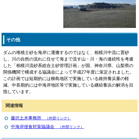
その他
ダムの堆積土砂を海岸に運搬するのではなく、相模川中流に置砂
し、川の自然の流れに任せて海まで流す山・川・海の連続性を考慮
した「相模川流砂系総合土砂管理計画」が国、神奈川県、山梨県の
関係機関で構成する協議会によって平成27年度に策定されました。
この計画では短期的には柳島地区で実施している維持養浜量の軽
減、中長期的には中海岸地区等で実施している継続養浜の解消を目
指しています。
関連情報
藤沢土木事務所
（外部リンク）
中海岸侵食対策協議会
（外部リンク）