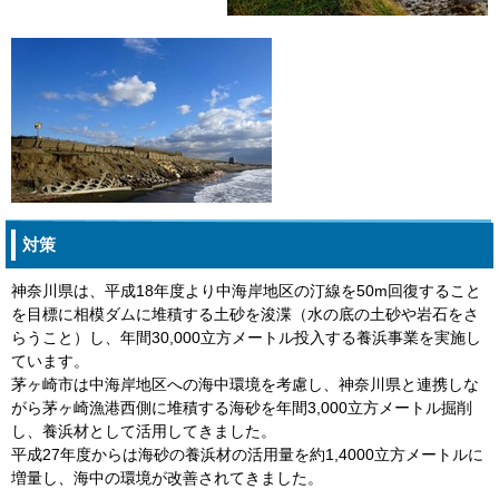
対策
神奈川県は、平成18年度より中海岸地区の汀線を50m回復すること
を目標に相模ダムに堆積する土砂を浚渫（水の底の土砂や岩石をさ
らうこと）し、年間30,000立方メートル投入する養浜事業を実施し
ています。
茅ヶ崎市は中海岸地区への海中環境を考慮し、神奈川県と連携しな
がら茅ヶ崎漁港西側に堆積する海砂を年間3,000立方メートル掘削
し、養浜材として活用してきました。
平成27年度からは海砂の養浜材の活用量を約1,4000立方メートルに
増量し、海中の環境が改善されてきました。