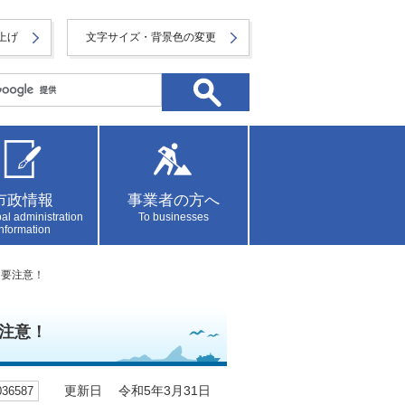
上げ
文字サイズ・背景色の変更
市政情報
事業者の方へ
al administration
To businesses
information
に要注意！
注意！
6587
更新日 令和5年3月31日