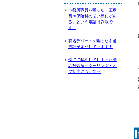
市役所職員を騙った「医療
費や保険料の払い戻しがあ
る」という電話は詐欺で
す！
有名デパートを騙った不審
電話が多発しています！
慌てて契約してしまった時
の対処法～クーリング・オ
フ制度について～