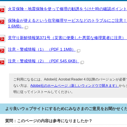
火災保険・地震保険を使って修理の勧誘をうけた時の確認ポイント【消費
保険金が使えるという住宅修理サービスなどのトラブルにご注意！【
1.6MB）
見守り新鮮情報第371号（災害に便乗した悪質な修理業者に注意） （PD
注意・警戒情報（1） （PDF 1.1MB）
注意・警戒情報（2） （PDF 545.6KB）
ご利用になるには、Adobe社 Acrobat Reader 4.0以降のバージョンが必要で
ない方は、
Adobe社のホームページ（新しいウィンドウで開きます）
から
明に従ってインストールしてください。
より良いウェブサイトにするためにみなさまのご意見をお聞かせく
質問：このページの内容は参考になりましたか？