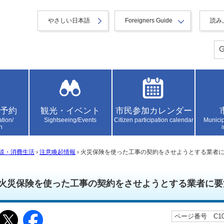
やさしい日本語
Foreigners Guide
読み
予約
観光・イベント
市民参加カレンダー
ation/
Sightseeing/Events
Citizen participation calendar
Municip
n
談・消費生活
›
注意喚起情報
› 火災保険を使った工事の契約をさせようとする業者
火災保険を使った工事の契約をさせようとする業者に要
ページ番号 C103