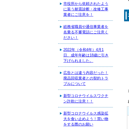
市役所から依頼されたよう
に装う耐震診断・改修工事
業者にご注意を！
総務省職員や通信事業者を
名乗る不審電話にご注意く
ださい！
2022年（令和4年）4月1
日、成年年齢は18歳に引き
下げられました。
広告とは違う内容だった！
廃品回収業者との契約トラ
ブルについて
新型コロナウイルスワクチ
ン詐欺に注意！！
新型コロナウイルス感染拡
大を食い止めよう！買い物
をする際のお願い