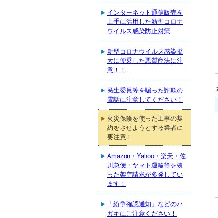
インターネット通信販売を
上手に活用した新型コロナ
ウイルス感染防止対策
新型コロナウイルス感染拡
大に便乗した悪質商法に注
意！！
民生委員等を騙った詐欺の
電話に注意してください！
火災保険を使った工事の契
約をさせようとする業者に
要注意！
Amazon・Yahoo・楽天・佐
川急便・ヤマト運輸等を装
った架空請求が多発してい
ます！
「紛争確認通知」などのハ
ガキにご注意ください！