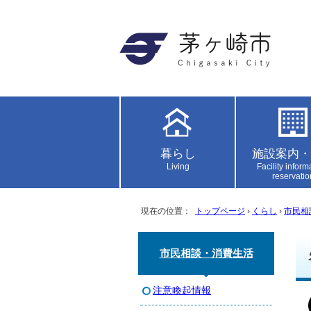
暮らし
施設案内・
Living
Facility inform
reservatio
現在の位置：
トップページ
›
くらし
›
市民相
市民相談・消費生活
注意喚起情報