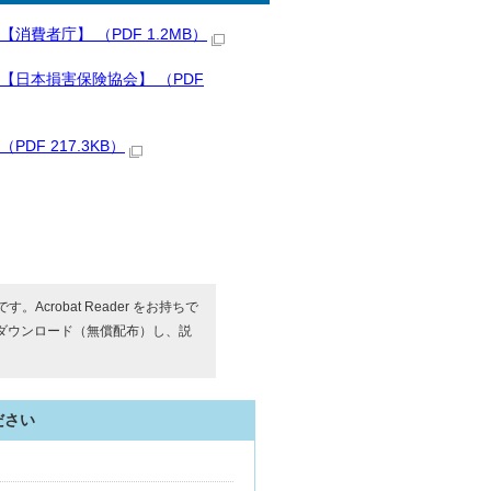
者庁】 （PDF 1.2MB）
日本損害保険協会】 （PDF
F 217.3KB）
す。Acrobat Reader をお持ちで
ダウンロード（無償配布）し、説
ださい