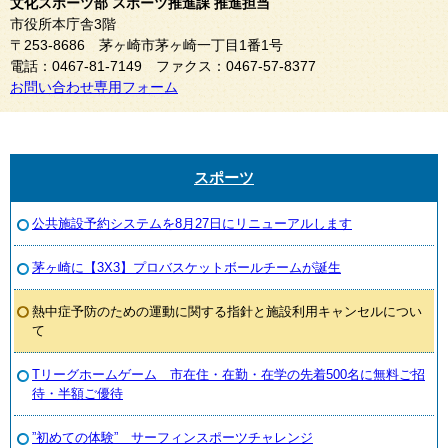
文化スポーツ部 スポーツ推進課 推進担当
市役所本庁舎3階
〒253-8686 茅ヶ崎市茅ヶ崎一丁目1番1号
電話：0467-81-7149 ファクス：0467-57-8377
お問い合わせ専用フォーム
スポーツ
公共施設予約システムを8月27日にリニューアルします
茅ヶ崎に【3X3】プロバスケットボールチームが誕生
熱中症予防のための運動に関する指針と施設利用キャンセルについ
て
Tリーグホームゲーム 市在住・在勤・在学の先着500名に無料ご招
待・半額ご優待
”初めての体験” サーフィンスポーツチャレンジ