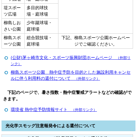
堤スポー
多目的球技
ツ広場
場・庭球場
柳島しお
少年蹴球場・
さい公園
庭球場
柳島スポ
総合競技場・
下記、柳島スポーツ公園ホームペー
ーツ公園
庭球場
ジでご確認ください。
(公財)茅ヶ崎市文化・スポーツ振興財団ホームページ
（外部リ
ンク）
柳島スポーツ公園 熱中症予防を目的とした施設利用キャンセ
ルに伴う利用料の還付について
（外部リンク）
下記のページで、暑さ指数・熱中症警戒アラートなどの確認がで
きます。
環境省 熱中症予防情報サイト
（外部リンク）
光化学スモッグ注意報発令による還付について