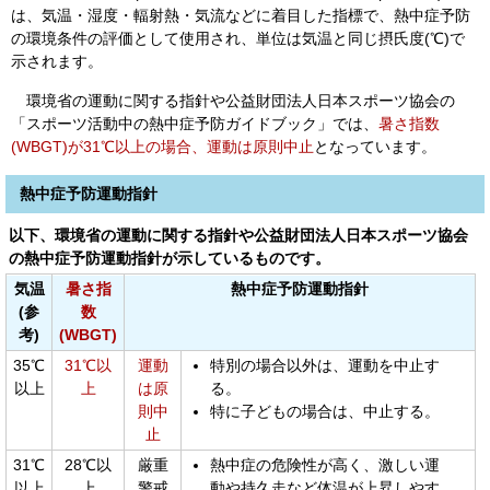
は、気温・湿度・輻射熱・気流などに着目した指標で、熱中症予防
の環境条件の評価として使用され、単位は気温と同じ摂氏度(℃)で
示されます。
環境省の運動に関する指針や公益財団法人日本スポーツ協会の
「スポーツ活動中の熱中症予防ガイドブック」では、
暑さ指数
(WBGT)が31℃以上の場合、運動は原則中止
となっています。
熱中症予防運動指針
以下、環境省の運動に関する指針や公益財団法人日本スポーツ協会
の熱中症予防運動指針が示しているものです。
気温
暑さ指
熱中症予防運動指針
(参
数
考)
(WBGT)
35℃
31℃以
運動
特別の場合以外は、運動を中止す
以上
上
は原
る。
則中
特に子どもの場合は、中止する。
止
31℃
28℃以
厳重
熱中症の危険性が高く、激しい運
以上
上
警戒
動や持久走など体温が上昇しやす