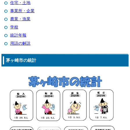
住宅・土地
事業所・企業
農業・漁業
学校
統計年報
用語の解説
茅ヶ崎市の統計