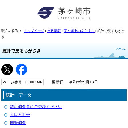
現在の位置：
トップページ
›
市政情報
›
茅ヶ崎市のあらまし
› 統計で見るちがさ
き
統計で見るちがさき
ページ番号 C1007346
更新日 令和8年5月13日
統計・データ
統計調査員にご登録ください
人口と世帯
国勢調査