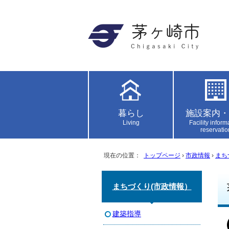
暮らし
施設案内・
Living
Facility inform
reservatio
現在の位置：
トップページ
›
市政情報
›
まち
まちづくり(市政情報）
建築指導