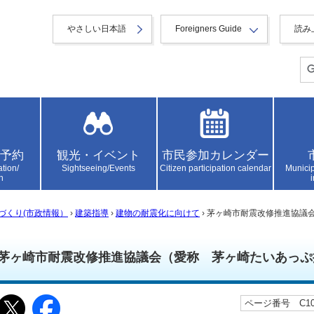
やさしい日本語
Foreigners Guide
読み
予約
観光・イベント
市民参加カレンダー
ation/
Sightseeing/Events
Citizen participation calendar
Municip
n
づくり(市政情報）
›
建築指導
›
建物の耐震化に向けて
› 茅ヶ崎市耐震改修推進協議
茅ヶ崎市耐震改修推進協議会（愛称 茅ヶ崎たいあっぷ
ページ番号 C100