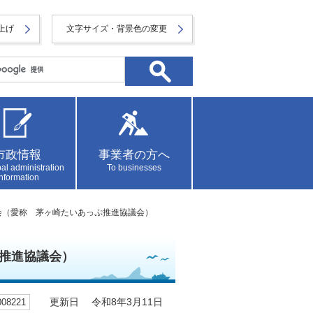
上げ
文字サイズ・背景色の変更
市政情報
事業者の方へ
al administration
To businesses
information
会（愛称 茅ヶ崎たいあっぷ推進協議会）
推進協議会）
8221
更新日 令和8年3月11日