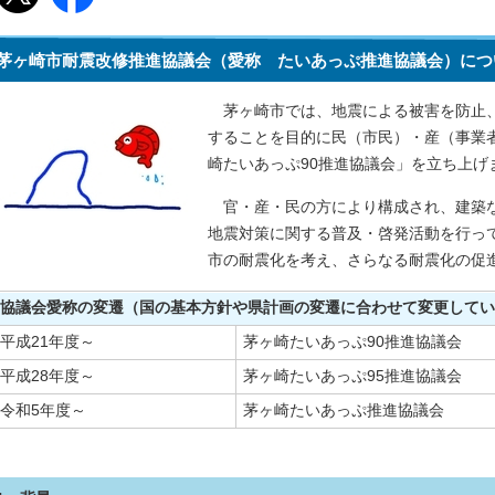
茅ヶ崎市耐震改修推進協議会（愛称 たいあっぷ推進協議会）につ
茅ヶ崎市では、地震による被害を防止、
することを目的に民（市民）・産（事業
崎たいあっぷ90推進協議会」を立ち上
官・産・民の方により構成され、建築な
地震対策に関する普及・啓発活動を行っ
市の耐震化を考え、さらなる耐震化の促
協議会愛称の変遷（国の基本方針や県計画の変遷に合わせて変更してい
平成21年度～
茅ヶ崎たいあっぷ90推進協議会
平成28年度～
茅ヶ崎たいあっぷ95推進協議会
令和5年度～
茅ヶ崎たいあっぷ推進協議会