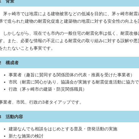
1 背景
茅ヶ崎市では地震による建物被害などの低減を目的に、茅ヶ崎市耐震
準で造られた建物の耐震化促進と建築物の地震に対する安全性の向上を
しかしながら、現在でも市内の一般住宅の耐震化率は低く、耐震改修
す。また、必要な情報の不足による耐震化の取り組みに対する誤解や悪
をたたないことも事実です。
2 構成者
事業者（趣旨に賛同する関係団体の代表・推薦を受けた事業者）
市民（耐震に関心があり、協議会が実施する耐震促進活動に協力で
行政（茅ヶ崎市の建築・防災関係職員）
事業者、市民、行政の3者タイアップです。
3 活動内容
建築なんでも相談をはじめとする普及・啓発活動の実施
新たな施策の検討