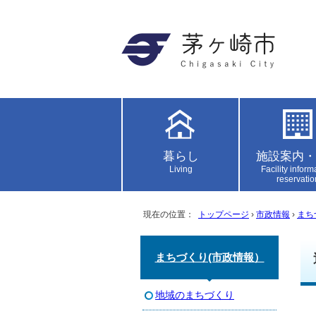
暮らし
施設案内・
Living
Facility inform
reservatio
現在の位置：
トップページ
›
市政情報
›
まち
まちづくり(市政情報）
地域のまちづくり