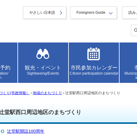
やさしい日本語
Foreigners Guide
読み
予約
観光・イベント
市民参加カレンダー
ation/
Sightseeing/Events
Citizen participation calendar
Municip
n
づくり(市政情報）
›
地域のまちづくり
› 辻堂駅西口周辺地区のまちづくり
辻堂駅西口周辺地区のまちづくり
辻堂駅開設100周年