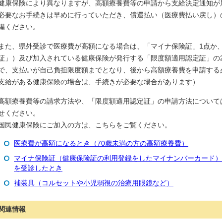
健康保険により異なりますが、高額療養費等の申請から支給決定通知が
必要なお手続きは早めに行っていただき、償還払い（医療費払い戻し）
備ください。
また、県外受診で医療費が高額になる場合は、「マイナ保険証」1点か
証」）及び加入されている健康保険が発行する「限度額適用認定証」の
で、支払いが自己負担限度額までとなり、後から高額療養費を申請する
支給がある健康保険の場合は、手続きが必要な場合があります）
高額療養費等の請求方法や、「限度額適用認定証」の申請方法について
せください。
国民健康保険にご加入の方は、こちらをご覧ください。
医療費が高額になるとき（70歳未満の方の高額療養費）
マイナ保険証（健康保険証の利用登録をしたマイナンバーカード）
を受診したとき
補装具（コルセットや小児弱視の治療用眼鏡など）
関連情報