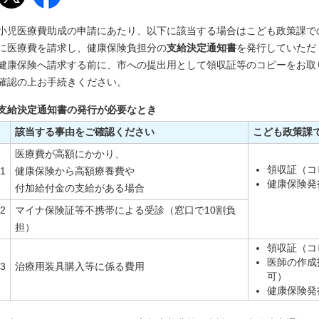
小児医療費助成の申請にあたり、以下に該当する場合はこども政策課で
に医療費を請求し、健康保険負担分の
支給決定通知書
を発行していただ
健康保険へ請求する前に、市への提出用として領収証等のコピーをお取
確認の上お手続きください。
支給決定通知書の発行が必要なとき
該当する事由をご確認ください
こども政策課
医療費が高額にかかり、
領収証（コ
1
健康保険から高額療養費や
健康保険発
付加給付金の支給がある場合
2
マイナ保険証等不携帯による受診（窓口で10割負
担）
領収証（コ
医師の作成
3
治療用装具購入等に係る費用
可）
健康保険発