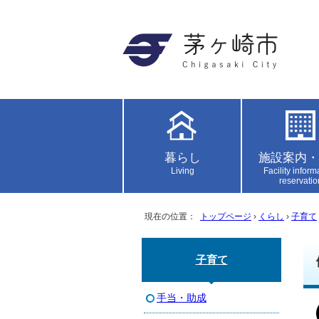
暮らし
施設案内・
Living
Facility inform
reservatio
現在の位置：
トップページ
›
くらし
›
子育て
子育て
手当・助成