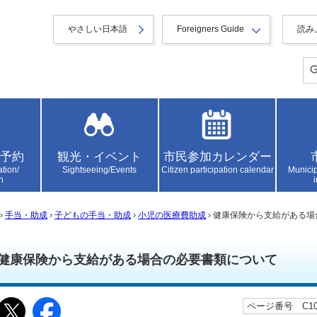
やさしい日本語
Foreigners Guide
読み
予約
観光・イベント
市民参加カレンダー
ation/
Sightseeing/Events
Citizen participation calendar
Municip
n
›
手当・助成
›
子どもの手当・助成
›
小児の医療費助成
› 健康保険から支給がある
健康保険から支給がある場合の必要書類について
ページ番号 C101