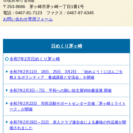
市役所本庁舎5階
〒253-8686 茅ヶ崎市茅ヶ崎一丁目1番1号
電話：0467-81-7123 ファクス：0467-87-6345
お問い合わせ専用フォーム
日めくり茅ヶ崎
令和7年2月日めくり茅ヶ崎
令和7年2月11日、18日、25日、3月2日 「始めよう！にほんごを
教えるボランティア 養成講座と交流会」を開催
令和7年2月3日～7日 平和への願い短文展With書道展 開催
令和7年2月22日 市民活動サポートセンター主催「茅ヶ崎ミライト
ーク」が開催
令和7年2月19日～21日 老人クラブ連合会による趣味の作品展が開
催されました