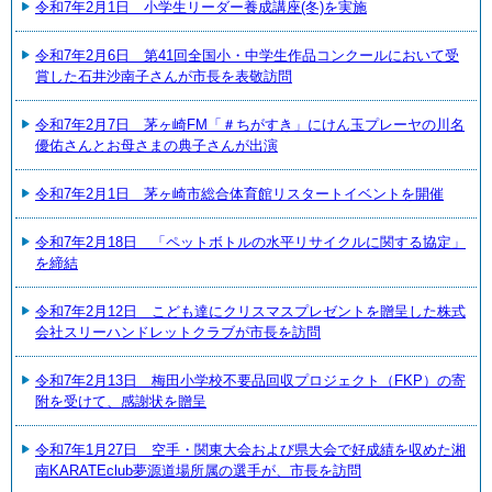
令和7年2月1日 小学生リーダー養成講座(冬)を実施
令和7年2月6日 第41回全国小・中学生作品コンクールにおいて受
賞した石井沙南子さんが市長を表敬訪問
令和7年2月7日 茅ヶ崎FM「＃ちがすき」にけん玉プレーヤの川名
優佑さんとお母さまの典子さんが出演
令和7年2月1日 茅ヶ崎市総合体育館リスタートイベントを開催
令和7年2月18日 「ペットボトルの水平リサイクルに関する協定」
を締結
令和7年2月12日 こども達にクリスマスプレゼントを贈呈した株式
会社スリーハンドレットクラブが市長を訪問
令和7年2月13日 梅田小学校不要品回収プロジェクト（FKP）の寄
附を受けて、感謝状を贈呈
令和7年1月27日 空手・関東大会および県大会で好成績を収めた湘
南KARATEclub夢源道場所属の選手が、市長を訪問