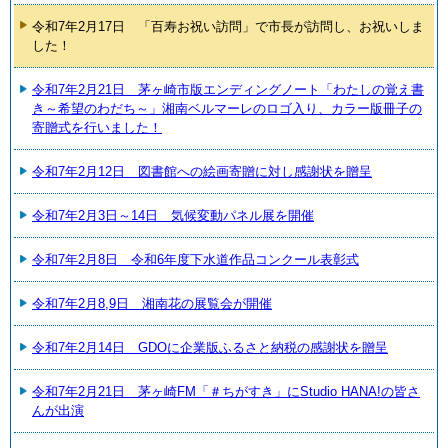
令和7年2月17日 「百寿お祝い訪問」で市長が訪問し、お祝いしま
した！
令和7年2月21日 茅ヶ崎市版エンディングノート「わたしの覚え書
き～希望のわだち～」湘南ベルマーレのロゴ入り、カラー版冊子の
寄贈式を行いました！
令和7年2月12日 図書館への絵画寄贈に対し感謝状を贈呈
令和7年2月3日～14日 気候変動パネル展を開催
令和7年2月8日 令和6年度下水道作品コンクール表彰式
令和7年2月8,9日 湘南花の展覧会が開催
令和7年2月14日 GDOに企業版ふるさと納税の感謝状を贈呈
令和7年2月21日 茅ヶ崎FM「＃ちがすき」にStudio HANA!の皆さ
んが出演