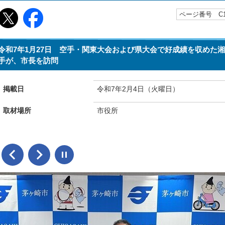
ページ番号 C10
令和7年1月27日 空手・関東大会および県大会で好成績を収めた湘南
手が、市長を訪問
掲載日
令和7年2月4日（火曜日）
取材場所
市役所