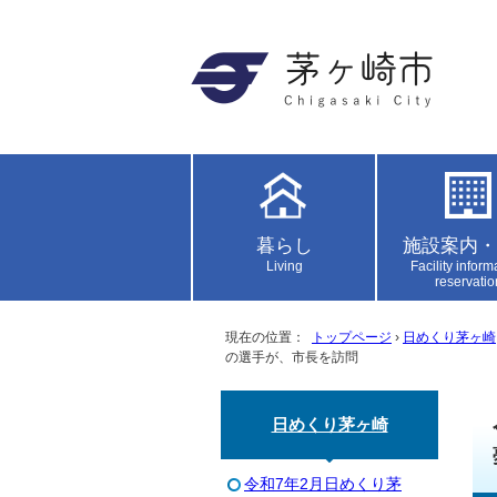
暮らし
施設案内・
Living
Facility inform
reservatio
現在の位置：
トップページ
›
日めくり茅ヶ崎
の選手が、市長を訪問
日めくり茅ヶ崎
令和7年2月日めくり茅