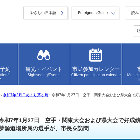
やさしい日本語
Foreigners Guide
読み
予約
観光・イベント
市民参加カレンダー
ation/
Sightseeing/Events
Citizen participation calendar
Municip
n
›
令和7年2月日めくり茅ヶ崎
› 令和7年1月27日 空手・関東大会および県大会で好成
令和7年1月27日 空手・関東大会および県大会で好成績を
夢源道場所属の選手が、市長を訪問