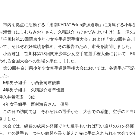
市内を拠点に活動する「湘南KARATEclub夢源道場」に所属する小
村海音（にしむらみお）さん、久積誠介（ひさづみせいすけ）君、津久
「笹川杯第13回関東少年少女空手道選手権大会」および「第30回神奈
いて、それぞれ好成績を収め、その報告のため、市長を訪問しました。
小西君は、笹川杯第13回関東少年少女空手道選手権大会において、5年
われる全国大会への出場を果たしました。
第30回神奈川県少年少女空手道選手権大会においては、各選手が下記
した。
5年男子組手 小西蒼司君優勝
4年男子組手 久積誠介君準優勝
津久井希海君 3位
4年女子組手 西村海音さん 優勝
この日の訪問では、それぞれの選手から、大会での感想、空手の面白
きました。
大会では、練習の成果を発揮できた選手もいれば思い通りの力を発揮
ら、どの選手も、つらい練習を乗り越えた先に手に入れられる大会での