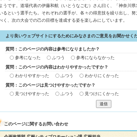
ようです。道場代表の伊藤和航（いとうなごむ）さん曰く、「神奈川県
いるという選手たち。それぞれの選手が、各々の得意技を繰り出し、努
べく、次の大会での己の目標を達成する姿を楽しみにしています。
より良いウェブサイトにするためにみなさまのご意見をお聞かせく
質問：このページの内容は参考になりましたか？
参考になった
ふつう
参考にならなかった
質問：このページの内容はわかりやすかったですか？
わかりやすかった
ふつう
わかりにくかった
質問：このページは見つけやすかったですか？
見つけやすかった
ふつう
見つけにくかった
送信
このページに関する
お問い合わせ
企画政策部 広報シティプロモーション課 広報担当