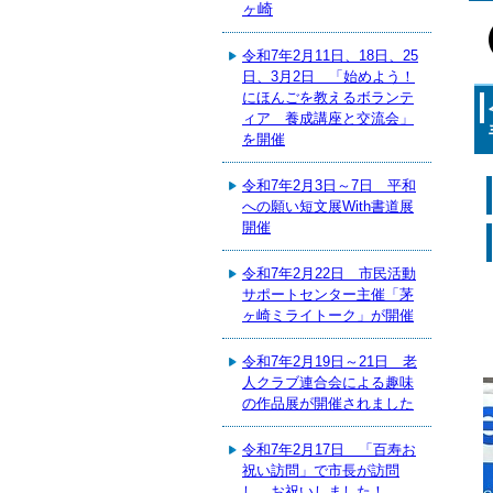
ヶ崎
令和7年2月11日、18日、25
日、3月2日 「始めよう！
にほんごを教えるボランテ
ィア 養成講座と交流会」
を開催
令和7年2月3日～7日 平和
への願い短文展With書道展
開催
令和7年2月22日 市民活動
サポートセンター主催「茅
ヶ崎ミライトーク」が開催
令和7年2月19日～21日 老
人クラブ連合会による趣味
の作品展が開催されました
令和7年2月17日 「百寿お
祝い訪問」で市長が訪問
し、お祝いしました！