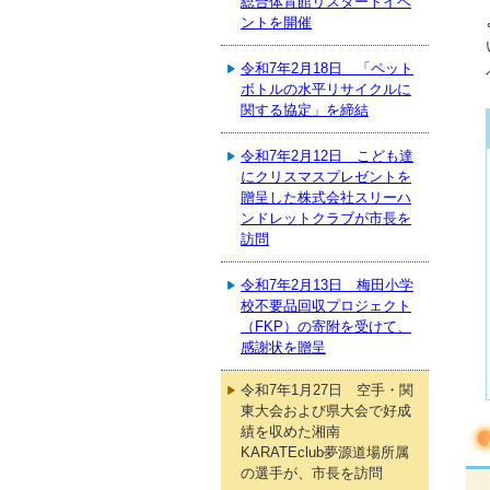
総合体育館リスタートイベ
ントを開催
令和7年2月18日 「ペット
ボトルの水平リサイクルに
関する協定」を締結
令和7年2月12日 こども達
にクリスマスプレゼントを
贈呈した株式会社スリーハ
ンドレットクラブが市長を
訪問
令和7年2月13日 梅田小学
校不要品回収プロジェクト
（FKP）の寄附を受けて、
感謝状を贈呈
令和7年1月27日 空手・関
東大会および県大会で好成
績を収めた湘南
KARATEclub夢源道場所属
の選手が、市長を訪問