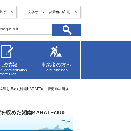
上げ
文字サイズ・背景色の変更
市政情報
事業者の方へ
al administration
To businesses
information
績を収めた湘南KARATEclub夢源道場所属
収めた湘南KARATEclub