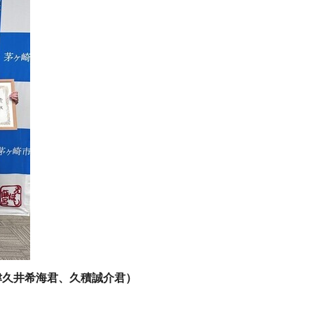
市長と歓談する様子
2枚目（全3枚）
津久井希海君、久積誠介君）