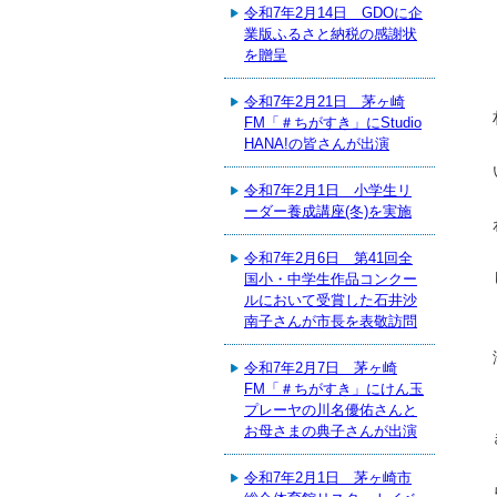
令和7年2月14日 GDOに企
業版ふるさと納税の感謝状
を贈呈
令和7年2月21日 茅ヶ崎
FM「＃ちがすき」にStudio
HANA!の皆さんが出演
令和7年2月1日 小学生リ
ーダー養成講座(冬)を実施
令和7年2月6日 第41回全
国小・中学生作品コンクー
ルにおいて受賞した石井沙
南子さんが市長を表敬訪問
令和7年2月7日 茅ヶ崎
FM「＃ちがすき」にけん玉
プレーヤの川名優佑さんと
お母さまの典子さんが出演
令和7年2月1日 茅ヶ崎市