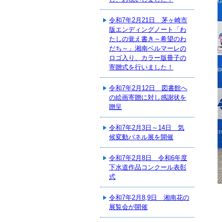
令和7年2月21日 茅ヶ崎市
版エンディングノート「わ
たしの覚え書き～希望のわ
だち～」湘南ベルマーレの
ロゴ入り、カラー版冊子の
寄贈式を行いました！
令和7年2月12日 図書館へ
の絵画寄贈に対し感謝状を
贈呈
令和7年2月3日～14日 気
候変動パネル展を開催
令和7年2月8日 令和6年度
下水道作品コンクール表彰
式
令和7年2月8,9日 湘南花の
展覧会が開催