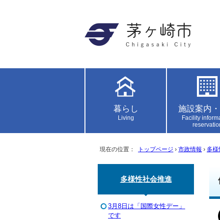
暮らし
施設案内・
Living
Facility inform
reservatio
現在の位置：
トップページ
›
市政情報
›
多様
多様性社会推進
3月8日は「国際女性デー」
です