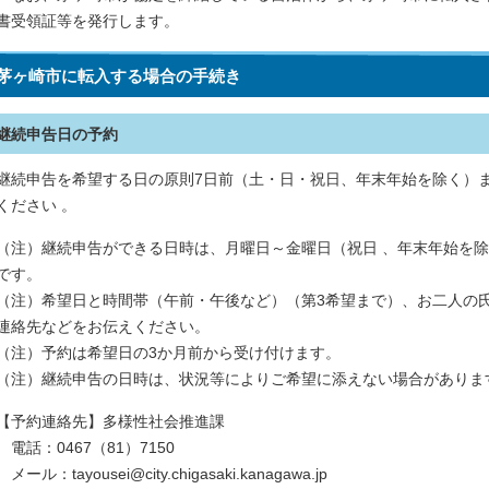
書受領証等を発行します。
茅ヶ崎市に転入する場合の手続き
継続申告日の予約
継続申告を希望する日の原則7日前（土・日・祝日、年末年始を除く）
ください 。
（注）継続申告ができる日時は、月曜日～金曜日（祝日 、年末年始を除く）
です。
（注）希望日と時間帯（午前・午後など）（第3希望まで）、お二人の
連絡先などをお伝えください。
（注）予約は希望日の3か月前から受け付けます。
（注）継続申告の日時は、状況等によりご希望に添えない場合がありま
【予約連絡先】多様性社会推進課
電話：0467（81）7150
メール：tayousei@city.chigasaki.kanagawa.jp