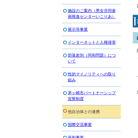
施設のご案内（男女共同参
画推進センターいこりあ）
展示等事業
インターネットと人権侵害
部落差別（同和問題）につ
いて
性的マイノリティへの取り
組み
茅ヶ崎市パートナーシップ
宣誓制度
他自治体との連携
国際交流事業
平和事業