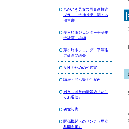
ちがさき男女共同参画推進
プラン 進捗状況に関する
報告書
茅ヶ崎市ジェンダー平等推
進計画 詳細
茅ヶ崎市ジェンダー平等推
進計画協議会
女性のための相談室
講座・展示等のご案内
男女共同参画情報紙「いこ
りあ通信」
研究報告
関係機関へのリンク（男女
共同参画）