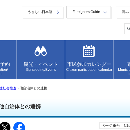
やさしい日本語
Foreigners Guide
読み
予約
観光・イベント
市民参加カレンダー
ation/
Sightseeing/Events
Citizen participation calendar
Municip
n
性社会推進
› 他自治体との連携
他自治体との連携
ページ番号 C104