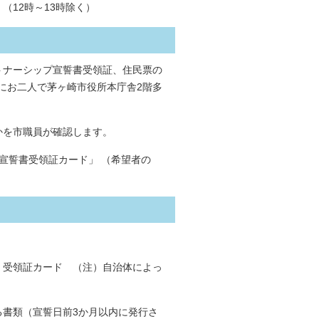
（12時～13時除く）
トナーシップ宣誓書受領証、住民票の
にお二人で茅ヶ崎市役所本庁舎2階多
かを市職員が確認します。
宣誓書受領証カード」 （希望者の
・受領証カード （注）自治体によっ
る書類（宣誓日前3か月以内に発行さ