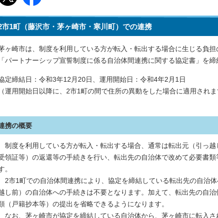
2市1町（藤沢市・茅ヶ崎市・寒川町）での連携
茅ヶ崎市は、制度を利用している方が転入・転出する場合に生じる負担
「パートナーシップ宣誓制度に係る自治体間連携に関する協定書」を締
協定締結日：令和3年12月20日、運用開始日：令和4年2月1日
（運用開始日以降に、2市1町の間で住所の異動をした場合に適用されま
連携の概要
制度を利用している方が転入・転出する場合、通常は転出元（引っ越
受領証等）の返還等の手続きを行い、転出先の自治体で改めて必要書類
す。
2市1町での自治体間連携により、協定を締結している転出先の自治体
越し前）の自治体への手続きは不要となります。加えて、転出先の自治
類（戸籍抄本等）の提出を省略できるようになります。
なお、茅ヶ崎市が協定を締結している自治体から、茅ヶ崎市に転入さ