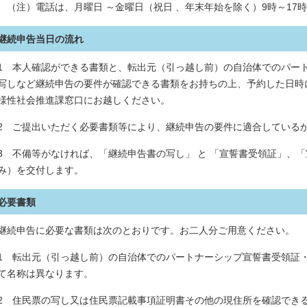
（注）電話は、月曜日 ～金曜日（祝日 、年末年始を除く）9時～17時 
継続申告当日の流れ
1 本人確認ができる書類と、転出元（引っ越し前）の自治体でのパー
写しなど継続申告の要件が確認できる書類をお持ちの上、予約した日時
様性社会推進課窓口にお越しください。
2 ご提出いただく必要書類等により、継続申告の要件に適合している
3 不備等がなければ、「継続申告書の写し」 と 「宣誓書受領証」、「
み）を交付します。
必要書類
継続申告に必要な書類は次のとおりです。お二人分ご用意ください。
1 転出元（引っ越し前）の自治体でのパートナーシップ宣誓書受領証
て名称は異なります。
2 住民票の写し又は住民票記載事項証明書その他の現住所を確認でき