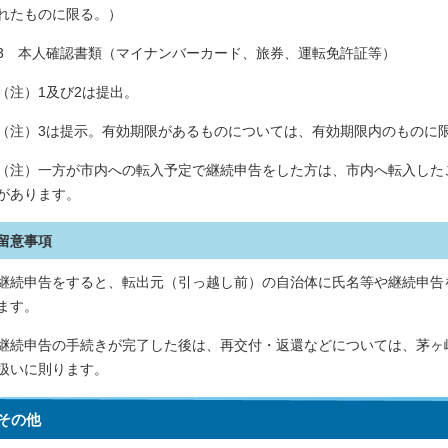
れたものに限る。）
3 本人確認書類（マイナンバーカード、旅券、運転免許証等）
（注）1及び2は提出。
（注）3は提示。有効期限があるものについては、有効期限内のものに
（注）一方が市内への転入予定で継続申告をした方は、市内へ転入した
があります。
留意事項
継続申告をすると、転出元（引っ越し前）の自治体に氏名等や継続申告
ます。
継続申告の手続きが完了した後は、再交付・返還などについては、茅ヶ
扱いに則ります。
その他