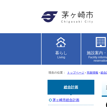
暮らし
施設案内・
Living
Facility inform
reservatio
現在の位置：
トップページ
›
市政情報
›
総合
総合計画
茅ヶ崎市総合計画