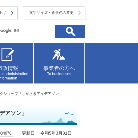
上げ
文字サイズ・背景色の変更
市政情報
事業者の方へ
al administration
To businesses
information
ークショップ「ちがさきアイデアソン」
デアソン」
4076
更新日 令和5年3月31日