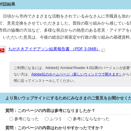
対話結果
日頃から市内でさまざまな活動をされているみなさんに市職員も加わ
て、意見交換をさせていただきました。普段の取り組みから感じている
市民の協働の方法など、多様な視点からの熱意のある意見・アイデアを
いただいた意見は、今後の総合計画策定や行政の取り組みの基礎資料
ちがさきアイデアソン結果報告書 （PDF 3.0MB）
ご利用になるには、Adobe社 Acrobat Reader 4.0以降のバージョンが必要で
ない方は、
Adobe社のホームページ（新しいウィンドウで開きます）
から
明に従ってインストールしてください。
より良いウェブサイトにするためにみなさまのご意見をお聞かせく
質問：このページの内容は参考になりましたか？
参考になった
ふつう
参考にならなかった
質問：このページの内容はわかりやすかったですか？