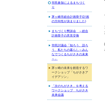
市民参加によるまちづく
り
茅ヶ崎市総合計画骨子(計画
の方向性が決まりました)
まちづくり懇談会 ～総合
計画骨子の意見交換
市民討議会「知ろう、語ろ
う、私たちの暮らし～みん
なでつくるちがさきの未来
～」
茅ヶ崎の未来を創造するワ
ークショップ「ちがさきア
イデアソン」
「次のちがさき」を考える
ワークショップ ちがさき
未来会議