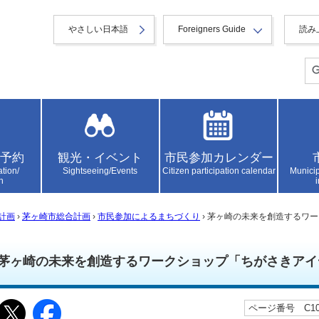
やさしい日本語
Foreigners Guide
読み
予約
観光・イベント
市民参加カレンダー
ation/
Sightseeing/Events
Citizen participation calendar
Municip
n
計画
›
茅ヶ崎市総合計画
›
市民参加によるまちづくり
› 茅ヶ崎の未来を創造するワ
茅ヶ崎の未来を創造するワークショップ「ちがさきアイ
ページ番号 C103