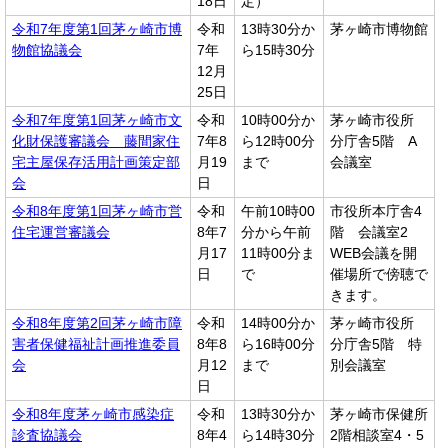
18日
定）
令和7年度第1回茅ヶ崎市博
令和
13時30分か
茅ヶ崎市博物館
物館協議会
7年
ら15時30分
12月
25日
令和7年度第1回茅ヶ崎市文
令和
10時00分か
茅ヶ崎市役所
化財保護審議会 藤間家住
7年8
ら12時00分
分庁舎5階 A
宅主屋保存活用計画策定部
月19
まで
会議室
会
日
令和8年度第1回茅ヶ崎市営
令和
午前10時00
市役所本庁舎4
住宅運営審議会
8年7
分から午前
階 会議室2
月17
11時00分ま
WEB会議を開
日
で
催場所で傍聴で
きます。
令和8年度第2回茅ヶ崎市障
令和
14時00分か
茅ヶ崎市役所
害者保健福祉計画推進委員
8年8
ら16時00分
分庁舎5階 特
会
月12
まで
別会議室
日
令和8年度茅ヶ崎市感染症
令和
13時30分か
茅ヶ崎市保健所
診査協議会
8年4
ら14時30分
2階相談室4・5