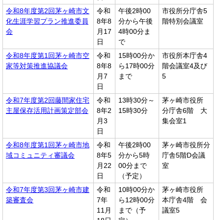
令和8年度第2回茅ヶ崎市文
令和
午後2時00
市役所分庁舎5
化生涯学習プラン推進委員
8年8
分から午後
階特別会議室
会
月17
4時00分ま
日
で
令和8年度第1回茅ヶ崎市空
令和
15時00分か
市役所本庁舎4
家等対策推進協議会
8年8
ら17時00分
階会議室4及び
月7
まで
5
日
令和7年度第2回藤間家住宅
令和
13時30分～
茅ヶ崎市役所
主屋保存活用計画策定部会
8年2
15時30分
分庁舎6階 大
月3
集会室1
日
令和8年度第1回茅ヶ崎市地
令和
午後2時00
茅ヶ崎市役所分
域コミュニティ審議会
8年5
分から5時
庁舎5階D会議
月22
00分まで
室
日
（予定）
令和7年度第3回茅ヶ崎市建
令和
10時00分か
茅ヶ崎市役所
築審査会
7年
ら12時00分
本庁舎4階 会
11月
まで（予
議室5