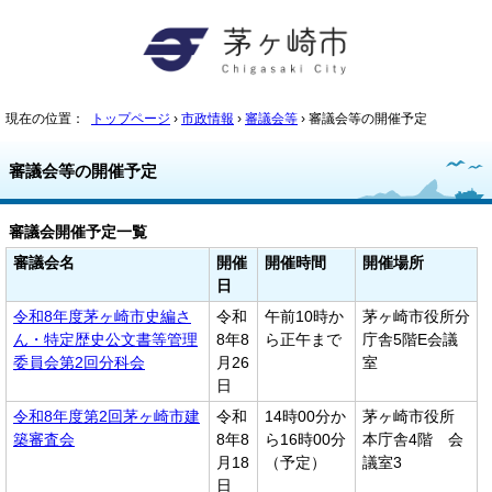
現在の位置：
トップページ
›
市政情報
›
審議会等
› 審議会等の開催予定
審議会等の開催予定
審議会開催予定一覧
審議会名
開催
開催時間
開催場所
日
令和8年度茅ヶ崎市史編さ
令和
午前10時か
茅ヶ崎市役所分
ん・特定歴史公文書等管理
8年8
ら正午まで
庁舎5階E会議
委員会第2回分科会
月26
室
日
令和8年度第2回茅ヶ崎市建
令和
14時00分か
茅ヶ崎市役所
築審査会
8年8
ら16時00分
本庁舎4階 会
月18
（予定）
議室3
日