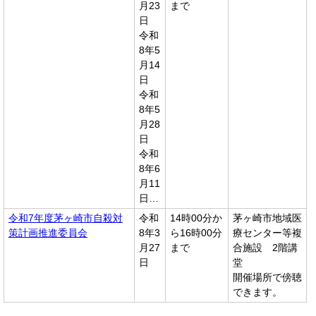
月23
まで
日
令和
8年5
月14
日
令和
8年5
月28
日
令和
8年6
月11
日…
令和7年度茅ヶ崎市自殺対
令和
14時00分か
茅ヶ崎市地域医
策計画推進委員会
8年3
ら16時00分
療センター等複
月27
まで
合施設 2階講
日
堂
開催場所で傍聴
できます。