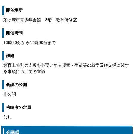
開催場所
茅ヶ崎市青少年会館 3階 教育研修室
開催時間
13時30分から17時00分まで
議題
教育上特別の支援を必要とする児童・生徒等の就学及び支援に関す
る事項についての審議
会議の公開
非公開
傍聴者の定員
なし
会議録