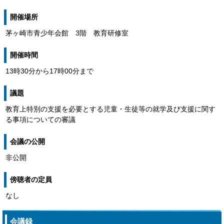
開催場所
茅ヶ崎市青少年会館 3階 教育研修室
開催時間
13時30分から17時00分まで
議題
教育上特別の支援を必要とする児童・生徒等の就学及び支援に関す
る事項についての審議
会議の公開
非公開
傍聴者の定員
なし
会議録