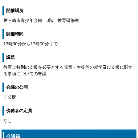
開催場所
茅ヶ崎市青少年会館 3階 教育研修室
開催時間
13時30分から17時00分まで
議題
教育上特別の支援を必要とする児童・生徒等の就学及び支援に関す
る事項についての審議
会議の公開
非公開
傍聴者の定員
なし
会議録