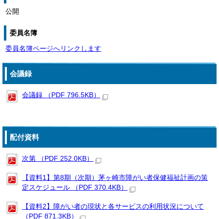
公開
委員名簿
委員名簿ページへリンクします
会議録
会議録 （PDF 796.5KB）
配付資料
次第 （PDF 252.0KB）
【資料1】第8期（次期）茅ヶ崎市障がい者保健福祉計画の策
定スケジュール （PDF 370.4KB）
【資料2】障がい者の現状と各サービスの利用状況について
（PDF 871.3KB）