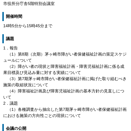
市役所分庁舎5階特別会議室
開催時間
14時5分から15時45分まで
議題
1．報告
（1）第8期（次期）茅ヶ崎市障がい者保健福祉計画の策定スケジ
ュールについて
（2）障がい者の現状と障害福祉計画・障害児福祉計画に係る成
果目標及び見込み量に対する実績について
（3）第7期茅ヶ崎市障がい者保健福祉計画に掲げた取り組むべき
施策の取組状況について
（4）障害福祉計画及び障害児福祉計画の基本方針の見直しにつ
いて
2．議題
（1）各種調査から抽出した第7期茅ヶ崎市障がい者保健福祉計画
における施策の方向性ごとの現状について
会議の公開