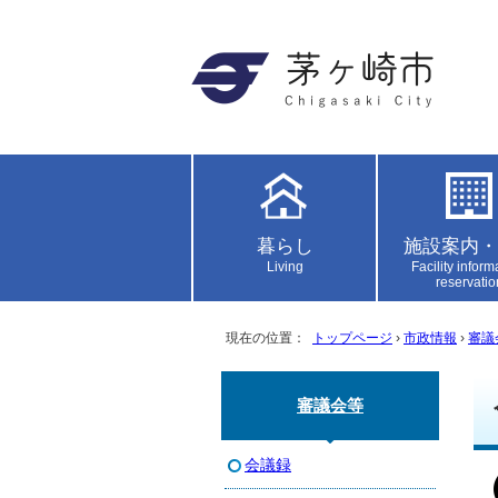
暮らし
施設案内・
Living
Facility inform
reservatio
現在の位置：
トップページ
›
市政情報
›
審議
審議会等
会議録