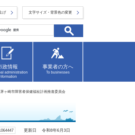
上げ
文字サイズ・背景色の変更
市政情報
事業者の方へ
al administration
To businesses
information
1回茅ヶ崎市障害者保健福祉計画推進委員会
64447
更新日 令和8年6月3日