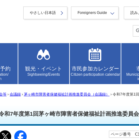
やさしい日本語
Foreigners Guide
読み
予約
観光・イベント
市民参加カレンダー
ation/
Sightseeing/Events
Citizen participation calendar
Municip
n
会等
›
会議録
›
茅ヶ崎市障害者保健福祉計画推進委員会（会議録）
› 令和7年度第
令和7年度第1回茅ヶ崎市障害者保健福祉計画推進委員会
ページ番号 C10