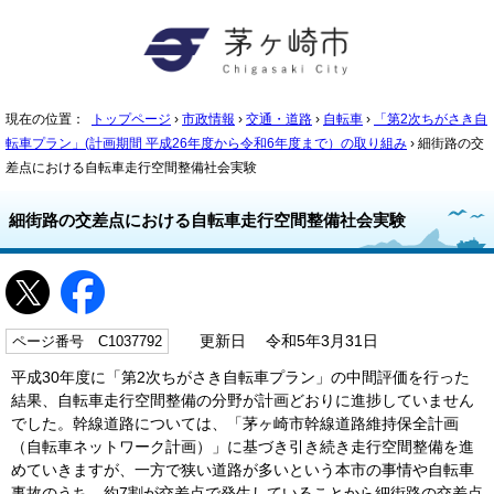
現在の位置：
トップページ
›
市政情報
›
交通・道路
›
自転車
›
「第2次ちがさき自
転車プラン」(計画期間 平成26年度から令和6年度まで）の取り組み
› 細街路の交
差点における自転車走行空間整備社会実験
細街路の交差点における自転車走行空間整備社会実験
ページ番号 C1037792
更新日 令和5年3月31日
平成30年度に「第2次ちがさき自転車プラン」の中間評価を行った
結果、自転車走行空間整備の分野が計画どおりに進捗していません
でした。幹線道路については、「茅ヶ崎市幹線道路維持保全計画
（自転車ネットワーク計画）」に基づき引き続き走行空間整備を進
めていきますが、一方で狭い道路が多いという本市の事情や自転車
事故のうち、約7割が交差点で発生していることから細街路の交差点