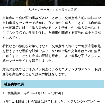
人感センサーライトを交差点に設置
交差点の出会い頭の事故が多いことから、交差点進入前の自転車や
自動車等をセンサーで感知し、別方向から進入してきている自転車
や自動車等に対して進入者がいることを伝え、かつ進入者自らに対
しても交差点での注意を促し、自転車が関連する事故の減少を目指
すものです。
看板などの静的な対策ではなく、交差点進入時にその都度注意喚起
を行うような動的な対策であり、かつ細街路の交差点は市内に無数
に存在することから今後の展開を想定し、より簡易な手法として人
感センサーライトを活用しました。
対策の前後でビデオカメラ調査によるモニタリングやアンケート調
査等を実施することで効果の検証をします。
社会実験概要
1 実施期間：令和2年1月14日～1月24日
（注）1月29日に社会実験は終了しました。ヒアリングやアンケー