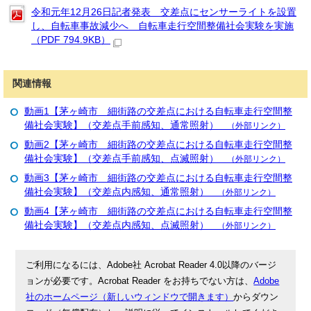
令和元年12月26日記者発表 交差点にセンサーライトを設置
し、自転車事故減少へ 自転車走行空間整備社会実験を実施
（PDF 794.9KB）
関連情報
動画1【茅ヶ崎市 細街路の交差点における自転車走行空間整
備社会実験】（交差点手前感知、通常照射）
（外部リンク）
動画2【茅ヶ崎市 細街路の交差点における自転車走行空間整
備社会実験】（交差点手前感知、点滅照射）
（外部リンク）
動画3【茅ヶ崎市 細街路の交差点における自転車走行空間整
備社会実験】（交差点内感知、通常照射）
（外部リンク）
動画4【茅ヶ崎市 細街路の交差点における自転車走行空間整
備社会実験】（交差点内感知、点滅照射）
（外部リンク）
ご利用になるには、Adobe社 Acrobat Reader 4.0以降のバージ
ョンが必要です。Acrobat Reader をお持ちでない方は、
Adobe
社のホームページ（新しいウィンドウで開きます）
からダウン