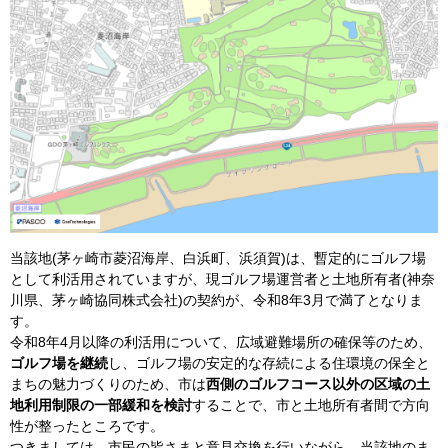
当該地(茅ヶ崎市菱沼海岸、白浜町、浜須賀)は、暫定的にゴルフ場
として利活用されていますが、現ゴルフ場運営者と土地所有者(神奈
川県、茅ヶ崎協同株式会社)の契約が、令和8年3月で満了となりま
す。
令和8年4月以降の利活用について、広域避難場所の確保等のため、
ゴルフ場を継続
し、ゴルフ場の安定的な存続による住環境の保全と
まちの魅力づくりのため、市は
西側のゴルフコース以外の区域の土
地利用制限の一部緩和を検討
することで、市と土地所有者間で方向
性が整ったところです。
つきましては、市民の皆さまと意見交換を行いながら、当該地のま