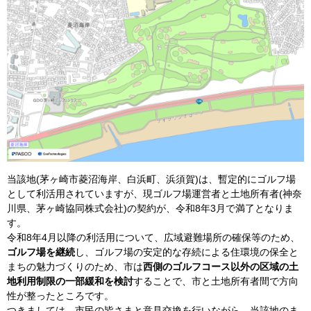
当該地(茅ヶ崎市菱沼海岸、白浜町、浜須賀)は、暫定的にゴルフ場
として利活用されていますが、現ゴルフ場運営者と土地所有者(神奈
川県、茅ヶ崎協同株式会社)の契約が、令和8年3月で満了となりま
す。
令和8年4月以降の利活用について、広域避難場所の確保等のため、
ゴルフ場を継続
し、ゴルフ場の安定的な存続による住環境の保全と
まちの魅力づくりのため、市は
西側のゴルフコース以外の区域の土
地利用制限の一部緩和を検討
することで、市と土地所有者間で方向
性が整ったところです。
つきましては、市民の皆さまと意見交換を行いながら、当該地のま