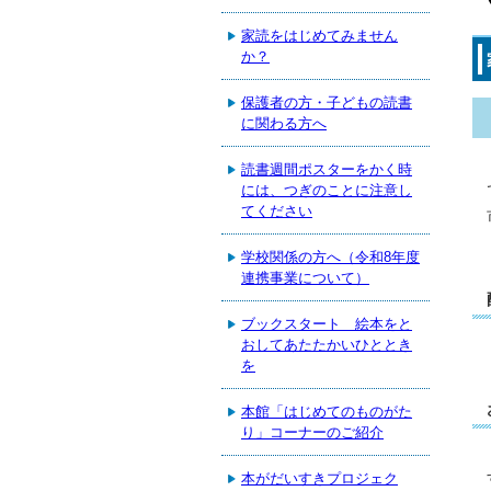
家読をはじめてみません
か？
保護者の方・子どもの読書
に関わる方へ
読書週間ポスターをかく時
には、つぎのことに注意し
てください
学校関係の方へ（令和8年度
連携事業について）
ブックスタート 絵本をと
おしてあたたかいひととき
を
本館「はじめてのものがた
り」コーナーのご紹介
本がだいすきプロジェク