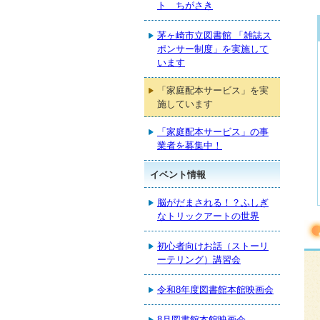
ト ちがさき
茅ヶ崎市立図書館 「雑誌ス
ポンサー制度」を実施して
います
「家庭配本サービス」を実
施しています
「家庭配本サービス」の事
業者を募集中！
イベント情報
脳がだまされる！？ふしぎ
なトリックアートの世界
初心者向けお話（ストーリ
ーテリング）講習会
令和8年度図書館本館映画会
8月図書館本館映画会