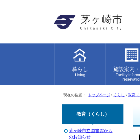
暮らし
施設案内・
Living
Facility inform
reservatio
現在の位置：
トップページ
›
くらし
›
教育（
教育（くらし）
茅ヶ崎市立図書館から
のお知らせ