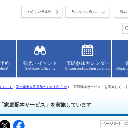
やさしい日本語
Foreigners Guide
読み
予約
観光・イベント
市民参加カレンダー
ation/
Sightseeing/Events
Citizen participation calendar
Municip
n
くらし）
›
茅ヶ崎市立図書館からのお知らせ
› 「家庭配本サービス」を実施してい
「家庭配本サービス」を実施しています
ページ番号 C10