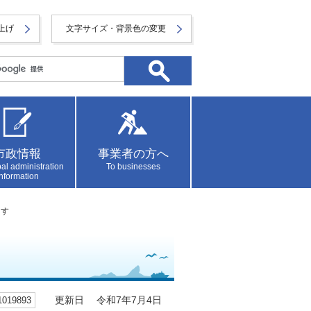
上げ
文字サイズ・背景色の変更
市政情報
事業者の方へ
al administration
To businesses
information
ます
19893
更新日 令和7年7月4日