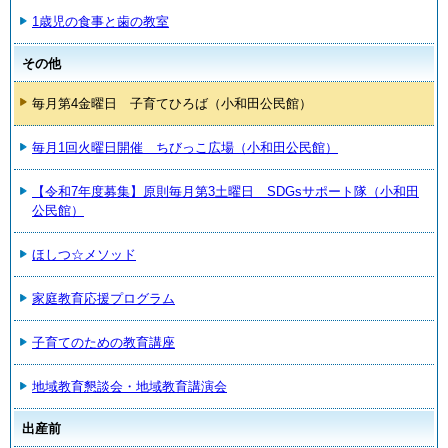
1歳児の食事と歯の教室
その他
毎月第4金曜日 子育てひろば（小和田公民館）
毎月1回火曜日開催 ちびっこ広場（小和田公民館）
【令和7年度募集】原則毎月第3土曜日 SDGsサポート隊（小和田
公民館）
ほしつ☆メソッド
家庭教育応援プログラム
子育てのための教育講座
地域教育懇談会・地域教育講演会
出産前