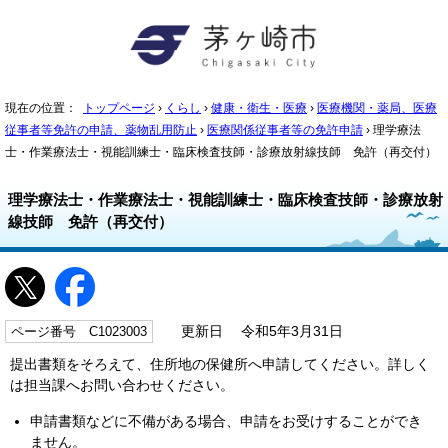
現在の位置：
トップページ
›
くらし
›
健康・衛生・医療
›
医療機関・薬局、医療
従事者等免許の申請、薬物乱用防止
›
医療関係従事者等の免許申請
› 理学療法
士・作業療法士・視能訓練士・臨床検査技師・診療放射線技師 免許（再交付）
理学療法士・作業療法士・視能訓練士・臨床検査技師・診療放射
線技師 免許（再交付）
ページ番号 C1023003
更新日 令和5年3月31日
提出書類をそろえて、住所地の保健所へ申請してください。詳しく
は担当課へお問い合わせください。
申請書類などに不備がある場合、申請をお受けすることができ
ません。