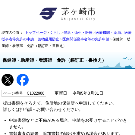
現在の位置：
トップページ
›
くらし
›
健康・衛生・医療
›
医療機関・薬局、医療
従事者等免許の申請、薬物乱用防止
›
医療関係従事者等の免許申請
› 保健師・助
産師・看護師 免許（籍訂正・書換え）
保健師・助産師・看護師 免許（籍訂正・書換え）
ページ番号 C1022988
更新日 令和5年3月31日
提出書類をそろえて、住所地の保健所へ申請してください。
詳しくは担当課へお問い合わせください。
申請書類などに不備がある場合、申請をお受けすることができ
ません。
書類審査の結果、追加書類の提出を求める場合があります。