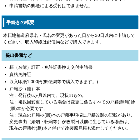
申請書類の郵送による受付はできません。
手続きの概要
本籍地都道府県名・氏名の変更があった日から30日以内に申請して
ください。収入印紙は郵便局などで購入できます。
提出書類など
籍（名簿）訂正・免許証書換え交付申請書
資格免許証
収入印紙1,000円(郵便局等で購入できます。)
戸籍抄（謄）本
注：発行後6か月以内で、現状のもの。
注：複数回変更している場合は変更に係るすべての戸籍(除籍)抄
(謄)本が必要です。
注：現在の戸籍抄(謄)本の戸籍事項欄に戸籍改製の記載があり、
変更事由（婚姻・転籍等）が改製日以前に生じている場合は、
現在の戸籍抄(謄)本と併せて改製原戸籍も添付してください。