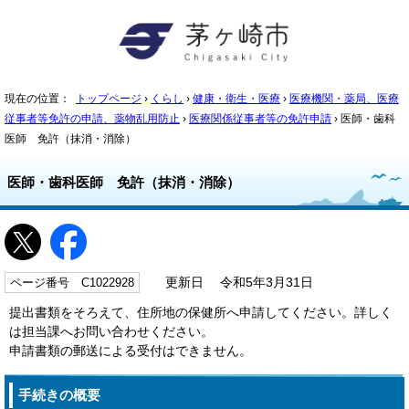
現在の位置：
トップページ
›
くらし
›
健康・衛生・医療
›
医療機関・薬局、医療
従事者等免許の申請、薬物乱用防止
›
医療関係従事者等の免許申請
› 医師・歯科
医師 免許（抹消・消除）
医師・歯科医師 免許（抹消・消除）
ページ番号 C1022928
更新日 令和5年3月31日
提出書類をそろえて、住所地の保健所へ申請してください。詳しく
は担当課へお問い合わせください。
申請書類の郵送による受付はできません。
手続きの概要