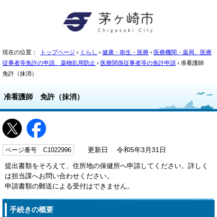
現在の位置：
トップページ
›
くらし
›
健康・衛生・医療
›
医療機関・薬局、医療
従事者等免許の申請、薬物乱用防止
›
医療関係従事者等の免許申請
› 准看護師
免許（抹消）
准看護師 免許（抹消）
ページ番号 C1022996
更新日 令和5年3月31日
提出書類をそろえて、住所地の保健所へ申請してください。詳しく
は担当課へお問い合わせください。
申請書類の郵送による受付はできません。
手続きの概要