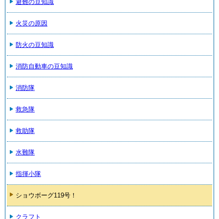
避難の豆知識
火災の原因
防火の豆知識
消防自動車の豆知識
消防隊
救急隊
救助隊
水難隊
指揮小隊
ショウボーグ119号！
クラフト