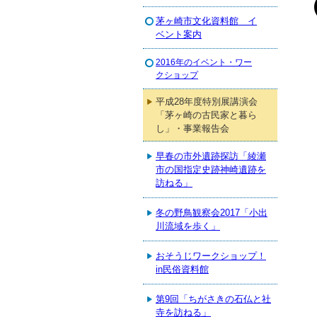
茅ヶ崎市文化資料館 イ
ベント案内
2016年のイベント・ワー
クショップ
平成28年度特別展講演会
「茅ヶ崎の古民家と暮ら
し」・事業報告会
早春の市外遺跡探訪「綾瀬
市の国指定史跡神崎遺跡を
訪ねる」
冬の野鳥観察会2017「小出
川流域を歩く」
おそうじワークショップ！
in民俗資料館
第9回「ちがさきの石仏と社
寺を訪ねる」