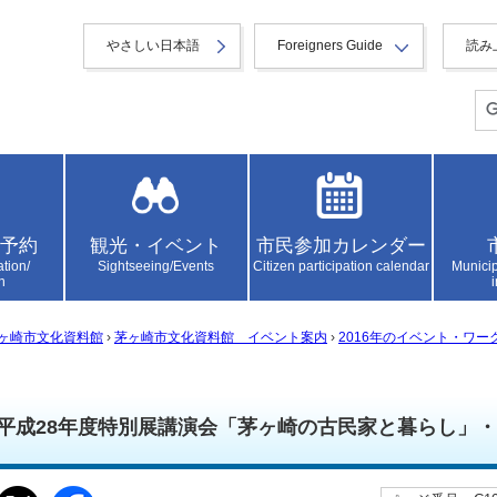
やさしい日本語
Foreigners Guide
読み
予約
観光・イベント
市民参加カレンダー
ation/
Sightseeing/Events
Citizen participation calendar
Municip
n
ヶ崎市文化資料館
›
茅ヶ崎市文化資料館 イベント案内
›
2016年のイベント・ワー
平成28年度特別展講演会「茅ヶ崎の古民家と暮らし」