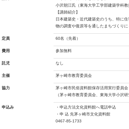
小沢朝江氏（東海大学工学部建築学科教
【講師紹介】
日本建築史・近代建築史のうち、特に住
物の調査や復原等を通したまちづくりに
定員
60名（先着）
費用
参加無料
託児
なし
主催
茅ヶ崎市教育委員会
協力
茅ヶ崎市民俗資料館保存活用実行委員会
（茅ヶ崎市教育委員会、東海大学小沢研
申込み
・申込方法文化資料館へ電話申込
・申 込 先茅ヶ崎市文化資料館
0467-85-1733