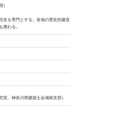
授）
宅史を専門とする。各地の歴史的建造
も携わる。
究室、神奈川県建築士会湘南支部）