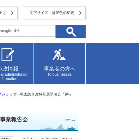
上げ
文字サイズ・背景色の変更
市政情報
事業者の方へ
al administration
To businesses
information
クショップ
› 平成28年度特別展講演会「茅ヶ
・事業報告会