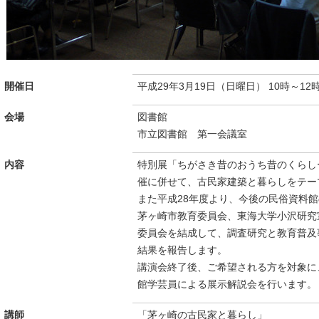
開催日
平成29年3月19日（日曜日） 10時～12
会場
図書館
市立図書館 第一会議室
内容
特別展「ちがさき昔のおうち昔のくらし
催に併せて、古民家建築と暮らしをテー
また平成28年度より、今後の民俗資料
茅ヶ崎市教育委員会、東海大学小沢研究
委員会を結成して、調査研究と教育普及
結果を報告します。
講演会終了後、ご希望される方を対象に
館学芸員による展示解説会を行います。
講師
「茅ヶ崎の古民家と暮らし」