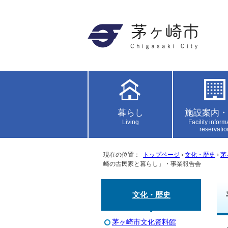
暮らし
施設案内・
Living
Facility inform
reservatio
現在の位置：
トップページ
›
文化・歴史
›
茅
崎の古民家と暮らし」・事業報告会
文化・歴史
茅ヶ崎市文化資料館