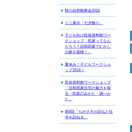
秋の自然観察会2016
ミニ展示「七夕飾り」
子ども向け民俗資料館ワー
クショップ「民家ってなん
だろう？旧和田家でむかし
の家を探検！」
夏休み！子どもワークショ
ップ2016！
民俗資料館ワークショップ
「旧和田家住宅の魅力を探
る－民家のみかた・調べか
た」
第8回「ちがさきの石仏と社
寺を訪ねる」