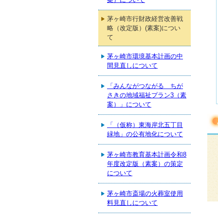
茅ヶ崎市行財政経営改善戦
略（改定版）(素案)につい
て
茅ヶ崎市環境基本計画の中
間見直しについて
「みんながつながる ちが
さきの地域福祉プラン3（素
案）」について
「（仮称）東海岸北五丁目
緑地」の公有地化について
茅ヶ崎市教育基本計画令和8
年度改定版（素案）の策定
について
茅ヶ崎市斎場の火葬室使用
料見直しについて