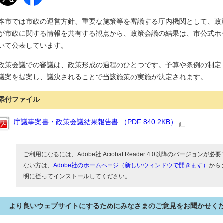
本市では市政の運営方針、重要な施策等を審議する庁内機関として、政
が市政に関する情報を共有する観点から、政策会議の結果は、市公式ホ
いて公表しています。
政策会議での審議は、政策形成の過程のひとつです。予算や条例の制定
議案を提案し、議決されることで当該施策の実施が決定されます。
添付ファイル
庁議事案書・政策会議結果報告書 （PDF 840.2KB）
ご利用になるには、Adobe社 Acrobat Reader 4.0以降のバージョンが必要で
ない方は、
Adobe社のホームページ（新しいウィンドウで開きます）
から
明に従ってインストールしてください。
より良いウェブサイトにするためにみなさまのご意見をお聞かせく