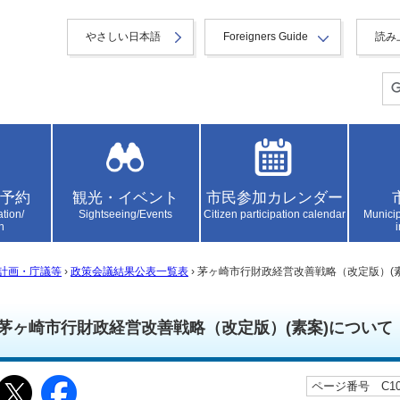
やさしい日本語
Foreigners Guide
読み
予約
観光・イベント
市民参加カレンダー
ation/
Sightseeing/Events
Citizen participation calendar
Municip
n
計画・庁議等
›
政策会議結果公表一覧表
› 茅ヶ崎市行財政経営改善戦略（改定版）(
茅ヶ崎市行財政経営改善戦略（改定版）(素案)について
ページ番号 C106