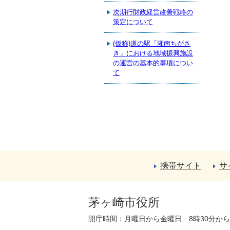
次期行財政経営改善戦略の
策定について
(仮称)道の駅「湘南ちがさ
き」における地域振興施設
の運営の基本的事項につい
て
携帯サイト
サ
茅ヶ崎市役所
開庁時間：月曜日から金曜日 8時30分か