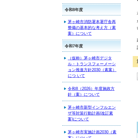
令和8年度
茅ヶ崎市消防署本署庁舎再
整備の基本的な考え方（素
案）について
令和7年度
（仮称）茅ヶ崎市デジタ
ル・トランスフォーメーシ
ョン推進方針2030（素案）
につ いて
令和8（2026）年度施政方
針（案）について
茅ヶ崎市新型インフルエン
ザ等対策行動計画(改訂素
案)について
茅ヶ崎市実施計画2030（素
案）について