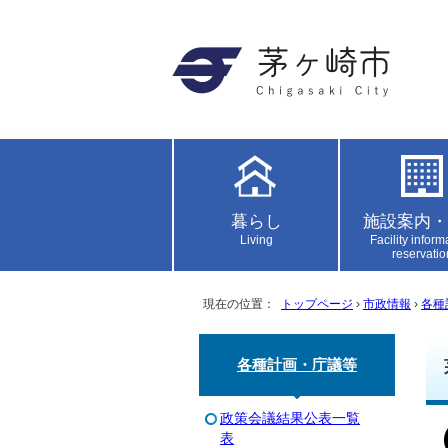
暮らし
施設案内・
Living
Facility inform
reservatio
現在の位置：
トップページ
›
市政情報
›
各種
各種計画・庁議等
政策会議結果公表一覧
表