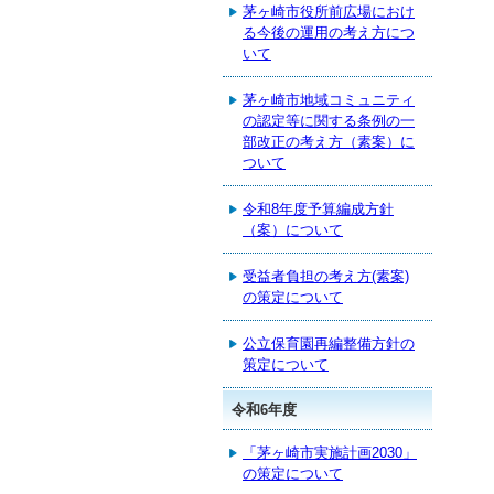
茅ヶ崎市役所前広場におけ
る今後の運用の考え方につ
いて
茅ヶ崎市地域コミュニティ
の認定等に関する条例の一
部改正の考え方（素案）に
ついて
令和8年度予算編成方針
（案）について
受益者負担の考え方(素案)
の策定について
公立保育園再編整備方針の
策定について
令和6年度
「茅ヶ崎市実施計画2030」
の策定について