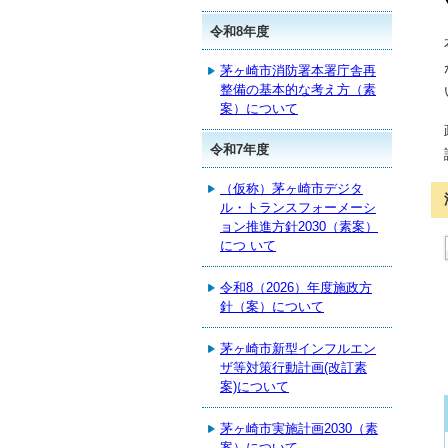
令和8年度
茅ヶ崎市消防署本署庁舎再
整備の基本的な考え方（素
案）について
令和7年度
（仮称）茅ヶ崎市デジタ
ル・トランスフォーメーシ
ョン推進方針2030（素案）
につ いて
令和8（2026）年度施政方
針（案）について
茅ヶ崎市新型インフルエン
ザ等対策行動計画(改訂素
案)について
茅ヶ崎市実施計画2030（素
案）について