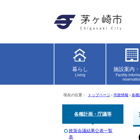
暮らし
施設案内・
Living
Facility inform
reservatio
現在の位置：
トップページ
›
市政情報
›
各種
各種計画・庁議等
政策会議結果公表一覧
表