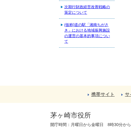
次期行財政経営改善戦略の
策定について
(仮称)道の駅「湘南ちがさ
き」における地域振興施設
の運営の基本的事項につい
て
携帯サイト
サ
茅ヶ崎市役所
開庁時間：月曜日から金曜日 8時30分か