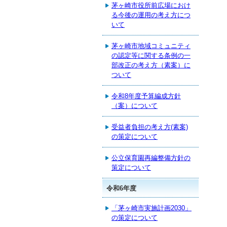
茅ヶ崎市役所前広場におけ
る今後の運用の考え方につ
いて
茅ヶ崎市地域コミュニティ
の認定等に関する条例の一
部改正の考え方（素案）に
ついて
令和8年度予算編成方針
（案）について
受益者負担の考え方(素案)
の策定について
公立保育園再編整備方針の
策定について
令和6年度
「茅ヶ崎市実施計画2030」
の策定について