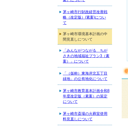
茅ヶ崎市行財政経営改善戦
略（改定版）(素案)につい
て
茅ヶ崎市環境基本計画の中
間見直しについて
「みんながつながる ちが
さきの地域福祉プラン3（素
案）」について
「（仮称）東海岸北五丁目
緑地」の公有地化について
茅ヶ崎市教育基本計画令和8
年度改定版（素案）の策定
について
茅ヶ崎市斎場の火葬室使用
料見直しについて