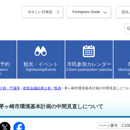
やさしい日本語
Foreigners Guide
読み
予約
観光・イベント
市民参加カレンダー
ation/
Sightseeing/Events
Citizen participation calendar
Municip
n
計画・庁議等
›
政策会議結果公表一覧表
› 茅ヶ崎市環境基本計画の中間見直しにつ
茅ヶ崎市環境基本計画の中間見直しについて
ページ番号 C1066