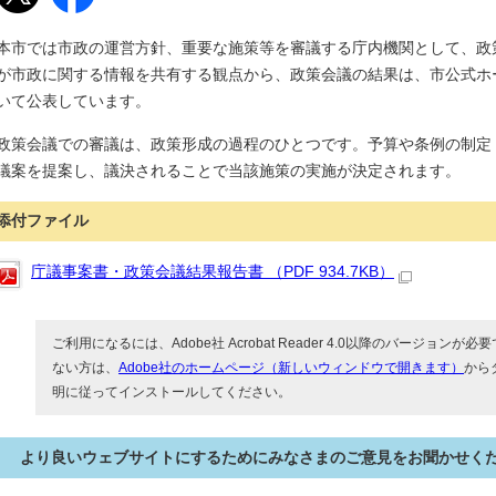
本市では市政の運営方針、重要な施策等を審議する庁内機関として、政
が市政に関する情報を共有する観点から、政策会議の結果は、市公式ホ
いて公表しています。
政策会議での審議は、政策形成の過程のひとつです。予算や条例の制定
議案を提案し、議決されることで当該施策の実施が決定されます。
添付ファイル
庁議事案書・政策会議結果報告書 （PDF 934.7KB）
ご利用になるには、Adobe社 Acrobat Reader 4.0以降のバージョンが必要で
ない方は、
Adobe社のホームページ（新しいウィンドウで開きます）
から
明に従ってインストールしてください。
より良いウェブサイトにするためにみなさまのご意見をお聞かせく