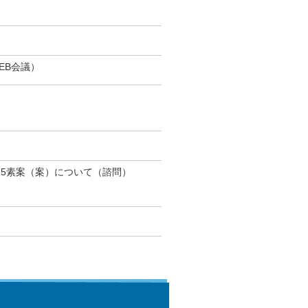
EB会議）
25素案（案）について（諮問）