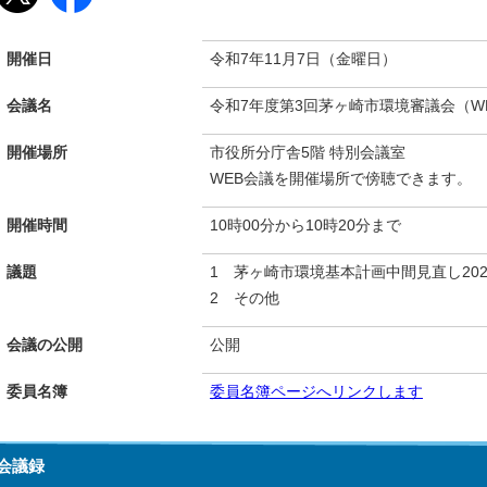
開催日
令和7年11月7日（金曜日）
会議名
令和7年度第3回茅ヶ崎市環境審議会（W
開催場所
市役所分庁舎5階 特別会議室
WEB会議を開催場所で傍聴できます。
開催時間
10時00分から10時20分まで
議題
1 茅ヶ崎市環境基本計画中間見直し20
2 その他
会議の公開
公開
委員名簿
委員名簿ページへリンクします
会議録