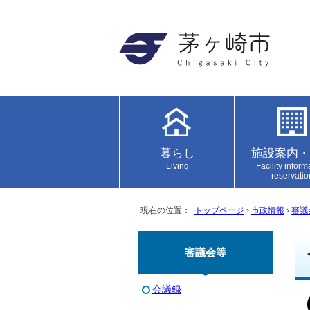
暮らし
施設案内・
Living
Facility inform
reservatio
現在の位置：
トップページ
›
市政情報
›
審議
審議会等
会議録