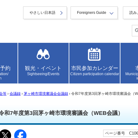
やさしい日本語
Foreigners Guide
読み
予約
観光・イベント
市民参加カレンダー
ation/
Sightseeing/Events
Citizen participation calendar
Municip
n
会等
›
会議録
›
茅ヶ崎市環境審議会会議録
› 令和7年度第3回茅ヶ崎市環境審議会（W
令和7年度第3回茅ヶ崎市環境審議会（WEB会議）
ページ番号 C1065