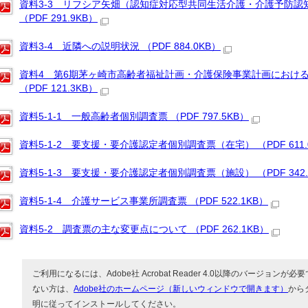
資料3-3 リフシア矢畑（認知症対応型共同生活介護・介護予防
（PDF 291.9KB）
資料3-4 近隣への説明状況 （PDF 884.0KB）
資料4 第6期茅ヶ崎市高齢者福祉計画・介護保険事業計画におけ
（PDF 121.3KB）
資料5-1-1 一般高齢者個別調査票 （PDF 797.5KB）
資料5-1-2 要支援・要介護認定者個別調査票（在宅） （PDF 611.
資料5-1-3 要支援・要介護認定者個別調査票（施設） （PDF 342.
資料5-1-4 介護サービス事業所調査票 （PDF 522.1KB）
資料5-2 調査票の主な変更点について （PDF 262.1KB）
ご利用になるには、Adobe社 Acrobat Reader 4.0以降のバージョンが必要で
ない方は、
Adobe社のホームページ（新しいウィンドウで開きます）
から
明に従ってインストールしてください。