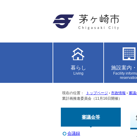
暮らし
施設案内・
Living
Facility inform
reservatio
現在の位置：
トップページ
›
市政情報
›
審議
業計画推進委員会（11月16日開催）
審議会等
会議録