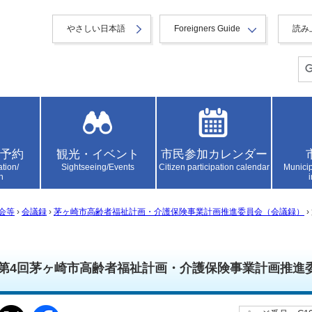
やさしい日本語
Foreigners Guide
読み
予約
観光・イベント
市民参加カレンダー
ation/
Sightseeing/Events
Citizen participation calendar
Municip
n
会等
›
会議録
›
茅ヶ崎市高齢者福祉計画・介護保険事業計画推進委員会（会議録）
第4回茅ヶ崎市高齢者福祉計画・介護保険事業計画推進委