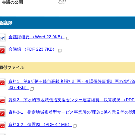
会議の公開
公開
会議録
会議録概要 （Word 22.9KB）
会議録 （PDF 223.7KB）
添付ファイル
資料1 第6期茅ヶ崎市高齢者福祉計画・介護保険事業計画の進行管
337.4KB）
資料2 茅ヶ崎市地域包括支援センター運営経費 決算状況 （PDF 7
資料3-1 指定地域密着型サービス事業所の開設に係る意見等の聴取につ
資料3-2 位置図 （PDF 4.1MB）