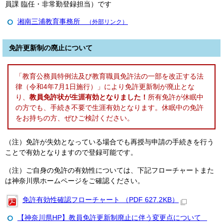
員課 臨任・非常勤登録担当）です
湘南三浦教育事務所
（外部リンク）
免許更新制の廃止について
「教育公務員特例法及び教育職員免許法の一部を改正する法
律（令和4年7月1日施行）」により免許更新制が廃止とな
り、
教員免許状が生涯有効となりました！
所有免許が休眠中
の方でも、手続き不要で生涯有効となります。休眠中の免許
をお持ちの方、ぜひご検討ください。
（注）免許が失効となっている場合でも再授与申請の手続きを行う
ことで有効となりますので登録可能です。
（注）ご自身の免許の有効性については、下記フローチャートまた
は神奈川県ホームページをご確認ください。
免許有効性確認フローチャート （PDF 627.2KB）
【神奈川県HP】教員免許更新制廃止に伴う変更点について