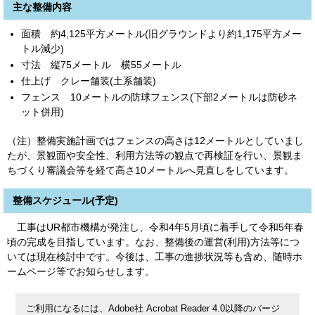
主な整備内容
面積 約4,125平方メートル(旧グラウンドより約1,175平方メー
トル減少)
寸法 縦75メートル 横55メートル
仕上げ クレー舗装(土系舗装)
フェンス 10メートルの防球フェンス(下部2メートルは防砂ネ
ット併用)
（注）整備実施計画ではフェンスの高さは12メートルとしていまし
たが、景観面や安全性、利用方法等の観点で再検証を行い、景観ま
ちづくり審議会等を経て高さ10メートルへ見直しをしています。
整備スケジュール(予定)
工事はUR都市機構が発注し、令和4年5月頃に着手して令和5年春
頃の完成を目指しています。なお、整備後の運営(利用)方法等につ
いては現在検討中です。今後は、工事の進捗状況等も含め、随時ホ
ームページ等でお知らせします。
ご利用になるには、Adobe社 Acrobat Reader 4.0以降のバージ