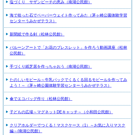
塩づくり サザンビーチの恵み（南湖公民館）
海で拾った石でペーパーウェイト作ってみた（茅ヶ崎公園体験学習
センターうみかぜテラス）
新聞紙で作る剣（松林公民館）
バルーンアートで「お花のブレスレット」を作ろう動画講座（松林
公民館）
手づくり紙芝居を作っちゃおう（南湖公民館）
たのしいモビール～牛乳パックでくるくる回るモビールを作ってみ
よう！～（茅ヶ崎公園体験学習センターうみかぜテラス）
傘でエコバッグ作り（松林公民館）
子どもの広場～マグネットDEキャッチ～（小和田公民館）
クリアホルダーでつくる！マスクケース（1）～お気に入りマスク
編～(南湖公民館）