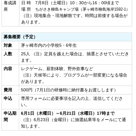
養成講
日 時 7月8日（土曜日）10：30から16：00頃まで
座
場 所
ちがさき柳島キャンプ場（茅ヶ崎市柳島海岸1592-1）
（注）現地集合・現地解散です。時間は前後する場合が
あります。
募集概要（予定）
対象
茅ヶ崎市内の小学校5・6年生
人数
25人 （注）定員を越えた場合は、抽選とさせていただき
ます。
内容
レクゲーム、薪割体験、野外炊事など
（注）天候等により、プログラムが一部変更になる場合
があります。
費用
500円（7月1日の研修時に納付書をお渡しします）
申込
専用フォームに必要事項を記入の上、送信してくださ
い。
申込期
6月1日（木曜日）～6月21日（水曜日）17時まで
間
（注）6月23日（金曜日）に抽選結果等をメールにて通
知します。