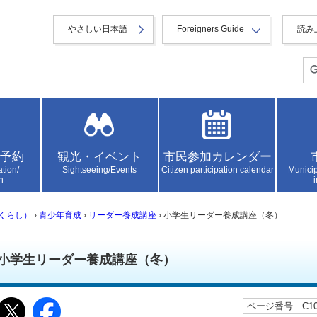
やさしい日本語
Foreigners Guide
読み
予約
観光・イベント
市民参加カレンダー
ation/
Sightseeing/Events
Citizen participation calendar
Municip
n
くらし）
›
青少年育成
›
リーダー養成講座
› 小学生リーダー養成講座（冬）
小学生リーダー養成講座（冬）
ページ番号 C105