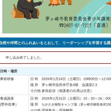
自然や仲間とのふれあいをとおして、リーダーシップを学習する講
申し込み終了しました。
日時・場所
事前研修
日 時 2026年1月24日（土曜日）10時00分～12:
場 所 茅ヶ崎市役所本庁舎4階 会議室2.3
その他 参加必須（保護者の出席は任意）
養成講座
日 時 2026年1月31日（土曜日）10：30～16：0
(野外炊事）
場 所
ちがさき柳島キャンプ場（茅ヶ崎市柳島海岸1592
その他 現地集合・現地解散