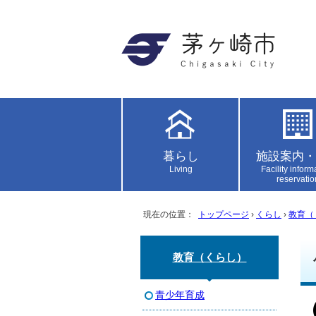
暮らし
施設案内・
Living
Facility inform
reservatio
現在の位置：
トップページ
›
くらし
›
教育（
教育（くらし）
青少年育成