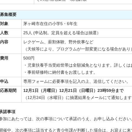
募集概要
対象
茅ヶ崎市在住の小学5・6年生
人数
25人 (申込制。定員を超える場合は抽選）
内容
レクゲーム、薪割体験、野外炊事など
（天候等により、プログラムが一部変更になる場合があり
費用
500円
・児童扶養手当受給世帯は全額減免となります。詳しくは
・事前研修時に納付書をお渡しします。
申込
専用フォームに必要事項を記入の上、送信してください。
応募期間
12月1日（月曜日）12月21日（日曜日）23時59分まで
（12月24日（水曜日）に抽選結果をメールにて通知しま
承諾事項
参加にあたっては、次の事項について承諾のうえ、お申し込みください
開催中、次の事項に該当すると青少年課が判断した場合は、お迎えに来