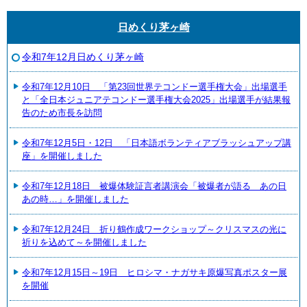
日めくり茅ヶ崎
令和7年12月日めくり茅ヶ崎
令和7年12月10日 「第23回世界テコンドー選手権大会」出場選手
と「全日本ジュニアテコンドー選手権大会2025」出場選手が結果報
告のため市長を訪問
令和7年12月5日・12日 「日本語ボランティアブラッシュアップ講
座」を開催しました
令和7年12月18日 被爆体験証言者講演会「被爆者が語る あの日
あの時…」を開催しました
令和7年12月24日 折り鶴作成ワークショップ～クリスマスの光に
祈りを込めて～を開催しました
令和7年12月15日～19日 ヒロシマ・ナガサキ原爆写真ポスター展
を開催