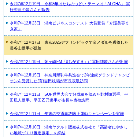
令和7年12月19日 令和8年はたちのつどい テーマは「ALOHA」 実
行委員の皆さんが報告
令和7年12月23日 湘南ビジネスコンテスト 大賞受賞「介護美容ま
き家」
令和7年12月17日 東京2025デフリンピックで金メダルを獲得した
長谷山選手が凱旋
令和7年12月19日 茅ヶ崎FM『#ちがすき』に冨田穂歌さんが出演
令和7年12月15日 神奈川県乳牛共進会で2年連続グランドチャンピ
オンを受賞した(有)吉田牧場が市長表敬訪問
令和7年12月11日 SUP世界大会で好成績を収めた野村颯選手、平
田凪人選手、平田乙乃選手が市長を表敬訪問
令和7年12月11日 年末の交通事故防止運動キャンペーンを実施
令和7年12月10日 湘南ヤクルト販売株式会社と「高齢者にやさし
い地域づくり推進協定」を締結