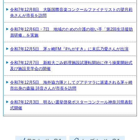
令和7年12月8日 大阪国際音楽コンクールファイナリストの望月莉
央さんが市長を訪問
令和7年12月6日・7日 地域のための介護の担い手「第2回生活援助
員研修」を実施
令和7年12月5日 茅ヶ崎FM『#ちがすき』に末広乃愛さんが出演
令和7年12月7日 新粗大ごみ処理施設試運転開始に伴う操業開始式
及び施設見学会の開催
令和7年12月5日 海外協力隊としてグアテマラに派遣される茅ヶ崎
市出身の森脇 詩音さんが市長を訪問
令和7年12月3日 明るい選挙啓発ポスターコンクール神奈川県表彰
式開催