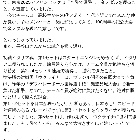
で、東京2025デフリンピックは「全勝で優勝し、金メダルを獲るこ
と」を宣言していました。
今のチームは、高校生から20代と若く、年代も近いのでみんな仲
が良い。そのメンバーと一緒に頑張ってきて、100周年の記念大会
で金メダルを獲れて嬉しいです。
とおっしゃっていました。
また、長谷山さんからは試合を振り返り、
初戦イタリア戦、第1セットはスタートエンジンがかからず、イタリ
アに獲られましたが、練習通りを心がけ、チーム全員が気持ちを切
り替え、第2～4セットを連続で獲得し、勝利できたこと。
準決勝の対戦国「ウクライナ」は、ブラジル開催の前回大会でも負
け、昨年の「デフバレーボール世界選手権沖縄豊見城大会」で唯一
負けた相手。なので、チーム全員が絶対に負けたくない。絶対に勝
つと思って臨んだ試合。
第1・2セットを日本が獲ったが、油断もあり、日本らしいスピード
と連携のあるプレーができずに第3・4セットをウクライナが獲られ
てしまいました。第5セットは、作戦を変え、ウクライナに勝利でき
ました。もう勝てたから、みんなで大泣きするほど嬉しかったで
す。