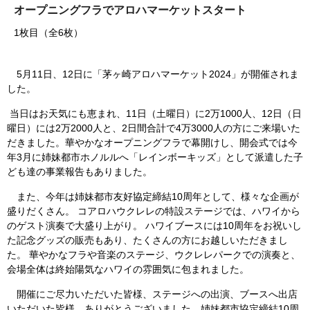
オープニングフラでアロハマーケットスタート
1枚目（全6枚）
5月11日、12日に「茅ヶ崎アロハマーケット2024」が開催されま
した。
当日はお天気にも恵まれ、11日（土曜日）に2万1000人、12日（日
曜日）には2万2000人と、2日間合計で4万3000人の方にご来場いた
だきました。華やかなオープニングフラで幕開けし、開会式では今
年3月に姉妹都市ホノルルへ「レインボーキッズ」として派遣した子
ども達の事業報告もありました。
また、今年は姉妹都市友好協定締結10周年として、様々な企画が
盛りだくさん。 コアロハウクレレの特設ステージでは、ハワイから
のゲスト演奏で大盛り上がり。 ハワイブースには10周年をお祝いし
た記念グッズの販売もあり、たくさんの方にお越しいただきまし
た。 華やかなフラや音楽のステージ、ウクレレパークでの演奏と、
会場全体は終始陽気なハワイの雰囲気に包まれました。
開催にご尽力いただいた皆様、ステージへの出演、ブースへ出店
いただいた皆様、ありがとうございました。姉妹都市協定締結10周