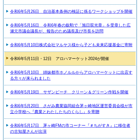
令和6年5月26日 自治基本条例の検証に係るワークショップを開催
令和6年5月16日 令和6年春の叙勲で「旭日双光章」を受章した広
瀬元市議会議長が、報告のため議長及び市長を訪問
令和6年5月10日株式会社マルヤス様から子ども未来応援基金に寄附
令和6年5月11日・12日 アロハマーケット2024が開催
令和6年5月10日 姉妹都市ホノルルからアロハマーケットに出店す
る方々が来られました
令和6年5月19日 サザンビーチ クリーン＆グリーン作戦を開催
令和6年5月20日 さがみ農業協同組合茅ヶ崎地区運営委員会様が市
立小学校へ『農業とわたしたちのくらし』を寄贈
令和6年5月17日 茅ヶ崎FMの市コーナー『＃ちがすき』に移住者
の古知屋さんが出演