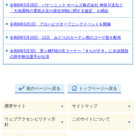
令和6年5月16日 パナソニック ホームズ株式会社 神奈川支社と
「大地震時の電気火災の発生抑制に関する協定」を締結
令和6年5月1日 アロハビズオープニングイベントを開催
令和6年5月10日・11日 みどりのカーテン用のゴーヤ苗を配布
令和6年5月3日 茅ヶ崎FMの市コーナー『＃ちがすき』に水泳競技
の田中映伍選手が出演
前のページへ戻る
トップページへ戻る
携帯サイト
サイトマップ
ウェブアクセシビリティ方
このサイトについて
針