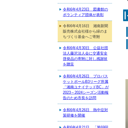
令和6年4月23日 図書館の
ボランティア団体が表彰
令和6年4月16日 湘南新聞
販売株式会社様から緑のま
ちづくり基金へご寄附
令和6年4月30日 公益社団
法人藤沢法人会に交通安全
啓発品の寄附に対し感謝状
を贈呈
令和6年4月26日 プロバス
ケットボールB3リーグ所属
「湘南ユナイテッドBC」が
2023～2024シーズン活動報
告のため市長を訪問
令和6年4月26日 熱中症対
策研修を開催
令和6年4月21日 「第69回