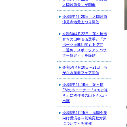
大岡越前祭」が開催
令和6年4月20日 大岡越前
浄見寺地元まつり開催
令和6年4月22日 茅ヶ崎市
育ちの田中映伍選手と「ス
ポーツ振興に関する協定
（通称、スポーツアンバサ
ダー協定）」を締結
もありがとうございました
令和6年4月20日～21日 ち
がさき産業フェア開催
令和6年4月19日 茅ヶ崎
FMの市コーナー『＃ちがす
き』に移住者の山下さんが
出演
令和6年4月15日 民間企業
向け講演会～気候変動対策
について～を開催