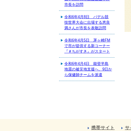
市長を訪問
令和6年4月8日 パデル競
技世界大会に出場する恵良
満さんが市長を表敬訪問
令和6年4月5日 茅ヶ崎FM
で市が提供する新コーナー
『＃ちがすき』がスタート
令和6年4月4日 能登半島
地震の被災地支援へ、9日か
ら保健師チームを派遣
携帯サイト
サ