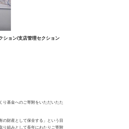
クション/支店管理セクション
緑のまちづくり基金へ
2枚目（全2枚）
くり基金へのご寄附をいただいたた
有の財産として保全する」という目
取り組みとして長年にわたりご寄附