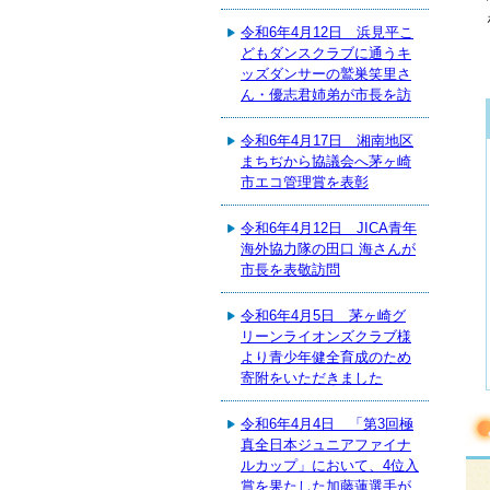
令和6年4月12日 浜見平こ
どもダンスクラブに通うキ
ッズダンサーの鷲巣笑里さ
ん・優志君姉弟が市長を訪
令和6年4月17日 湘南地区
まちぢから協議会へ茅ヶ崎
市エコ管理賞を表彰
令和6年4月12日 JICA青年
海外協力隊の田口 海さんが
市長を表敬訪問
令和6年4月5日 茅ヶ崎グ
リーンライオンズクラブ様
より青少年健全育成のため
寄附をいただきました
令和6年4月4日 「第3回極
真全日本ジュニアファイナ
ルカップ」において、4位入
賞を果たした加藤蓮選手が