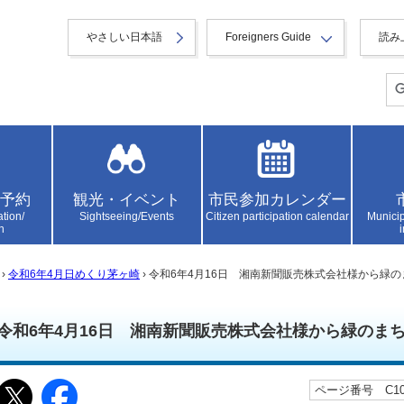
やさしい日本語
Foreigners Guide
読み
予約
観光・イベント
市民参加カレンダー
ation/
Sightseeing/Events
Citizen participation calendar
Municip
n
›
令和6年4月日めくり茅ヶ崎
› 令和6年4月16日 湘南新聞販売株式会社様から緑
令和6年4月16日 湘南新聞販売株式会社様から緑のま
ページ番号 C105