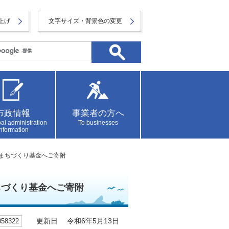
上げ
文字サイズ・背景色の変更
市政情報
事業者の方へ
al administration
To businesses
information
のまちづくり基金へご寄附
ちづくり基金へご寄附
8322
更新日 令和6年5月13日