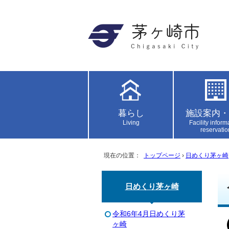
暮らし
施設案内・
Living
Facility inform
reservatio
現在の位置：
トップページ
›
日めくり茅ヶ崎
日めくり茅ヶ崎
令和6年4月日めくり茅
ヶ崎