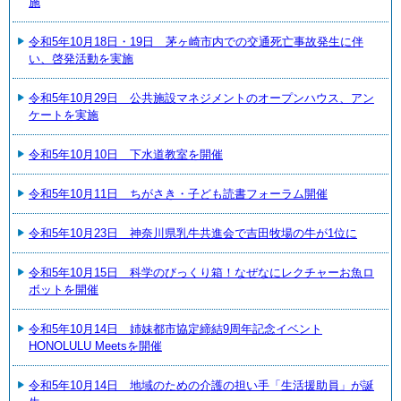
施
令和5年10月18日・19日 茅ヶ崎市内での交通死亡事故発生に伴
い、啓発活動を実施
令和5年10月29日 公共施設マネジメントのオープンハウス、アン
ケートを実施
令和5年10月10日 下水道教室を開催
令和5年10月11日 ちがさき・子ども読書フォーラム開催
令和5年10月23日 神奈川県乳牛共進会で吉田牧場の牛が1位に
令和5年10月15日 科学のびっくり箱！なぜなにレクチャーお魚ロ
ボットを開催
令和5年10月14日 姉妹都市協定締結9周年記念イベント
HONOLULU Meetsを開催
令和5年10月14日 地域のための介護の担い手「生活援助員」が誕