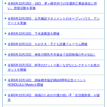
令和5年10月18日・19日 茅ヶ崎市内での交通死亡事故発生に伴
い、啓発活動を実施
令和5年10月29日 公共施設マネジメントのオープンハウス、アン
ケートを実施
令和5年10月10日 下水道教室を開催
令和5年10月11日 ちがさき・子ども読書フォーラム開催
令和5年10月23日 神奈川県乳牛共進会で吉田牧場の牛が1位に
令和5年10月15日 科学のびっくり箱！なぜなにレクチャーお魚ロ
ボットを開催
令和5年10月14日 姉妹都市協定締結9周年記念イベント
HONOLULU Meetsを開催
令和5年10月14日 地域のための介護の担い手「生活援助員」が誕
生