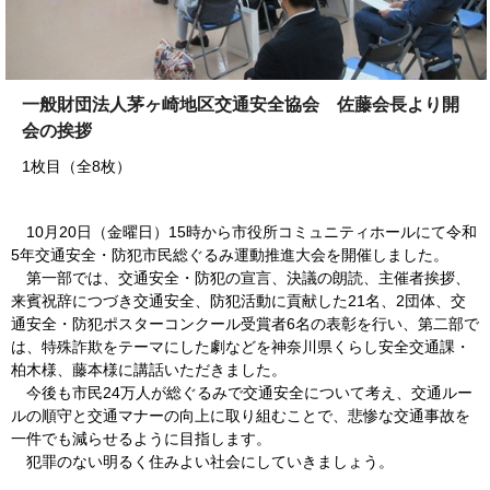
一般財団法人茅ヶ崎地区交通安全協会 佐藤会長より開
会の挨拶
1枚目（全8枚）
10月20日（金曜日）15時から市役所コミュニティホールにて令和
5年交通安全・防犯市民総ぐるみ運動推進大会を開催しました。
第一部では、交通安全・防犯の宣言、決議の朗読、主催者挨拶、
来賓祝辞につづき交通安全、防犯活動に貢献した21名、2団体、交
通安全・防犯ポスターコンクール受賞者6名の表彰を行い、第二部で
は、特殊詐欺をテーマにした劇などを神奈川県くらし安全交通課・
柏木様、藤本様に講話いただきました。
今後も市民24万人が総ぐるみで交通安全について考え、交通ルー
ルの順守と交通マナーの向上に取り組むことで、悲惨な交通事故を
一件でも減らせるように目指します。
犯罪のない明るく住みよい社会にしていきましょう。