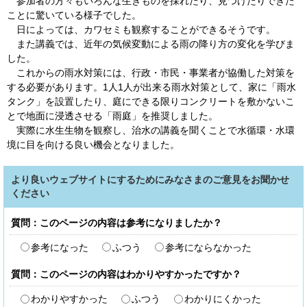
参加者の方々もいろんな生きものを採れたり、見つけたりできた
ことに驚いている様子でした。
日によっては、カワセミも観察することができるそうです。
また講義では、近年の気候変動による雨の降り方の変化を学びま
した。
これからの雨水対策には、行政・市民・事業者が協働した対策を
する必要があります。1人1人が出来る雨水対策として、家に「雨水
タンク」を設置したり、庭にできる限りコンクリートを敷かないこ
とで地面に浸透させる「雨庭」を推奨しました。
実際に水生生物を観察し、治水の講義を聞くことで水循環・水環
境に目を向ける良い機会となりました。
より良いウェブサイトにするためにみなさまのご意見をお聞かせ
ください
質問：このページの内容は参考になりましたか？
参考になった
ふつう
参考にならなかった
質問：このページの内容はわかりやすかったですか？
わかりやすかった
ふつう
わかりにくかった