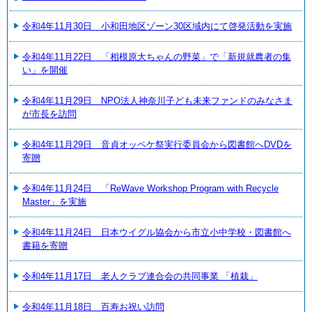
令和4年11月30日 小和田地区ゾーン30区域内にて啓発活動を実施
令和4年11月22日 「相模原大ちゃんの野菜」で「新規就農者の集
い」を開催
令和4年11月29日 NPO法人神奈川子ども未来ファンドのみなさま
が市長を訪問
令和4年11月29日 音貞オッペケ祭実行委員会から図書館へDVDを
寄贈
令和4年11月24日 「ReWave Workshop Program with Recycle
Master」を実施
令和4年11月24日 日本ウイグル協会から市立小中学校・図書館へ
書籍を寄贈
令和4年11月17日 老人クラブ連合会の共同事業 「植栽」
令和4年11月18日 百寿お祝い訪問