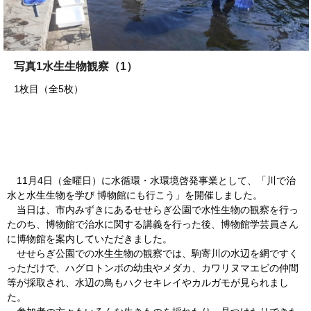
写真1水生生物観察（1）
1枚目（全5枚）
11月4日（金曜日）に水循環・水環境啓発事業として、「川で治
水と水生生物を学び 博物館にも行こう」を開催しました。
当日は、市内みずきにあるせせらぎ公園で水性生物の観察を行っ
たのち、博物館で治水に関する講義を行った後、博物館学芸員さん
に博物館を案内していただきました。
せせらぎ公園での水生生物の観察では、駒寄川の水辺を網ですく
っただけで、ハグロトンボの幼虫やメダカ、カワリヌマエビの仲間
等が採取され、水辺の鳥もハクセキレイやカルガモが見られまし
た。