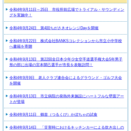
令和4年9月11日～25日 市役所前広場でトライアル・サウンディン
グを実施中！
令和4年9月24日 第4回ちがさきオレンジDayを開催
令和4年9月22日 株式会社BANKSコレクションから市立小中学校
へ書籍を寄贈
令和4年9月13日 第22回全日本少年少女空手道選手権大会5年男子
形の部に出場の宮本開己選手が市長を表敬訪問！
令和4年9月9日 老人クラブ連合会によるグラウンド・ゴルフ大会
を開催
令和4年9月13日 市立病院の発熱外来施設にハートフルな壁面アー
トが登場
令和4年9月11日 鶴首（つるくび）かぼちゃの試食
令和4年9月14日 「災害時におけるキッチンカーによる炊き出しの