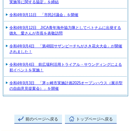
実施等に関する協定」を締結
令和4年9月11日 「市民討議会」を開催
令和4年9月12日 JICA青年海外協力隊としてベトナムに出発する
德丸 愛さんが市長を表敬訪問
令和4年9月4日 「第48回サザンビーチちがさき花火大会」が開催
されました！
令和4年9月4日 前広場利活用トライアル・サウンディングによる
初イベントを実施！
令和4年9月3日 「茅ヶ崎市実施計画2025オープンハウス（展示型
の自由意見提案会）」を開催
前のページへ戻る
トップページへ戻る